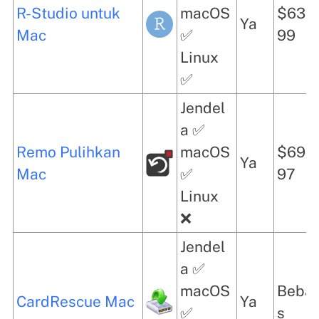
R-Studio untuk
macOS
$63,
Ya
Mac
✅
99
Linux
✅
Jendel
a ✅
Remo Pulihkan
macOS
$69,
Ya
Mac
✅
97
Linux
❌
Jendel
a ✅
macOS
Beba
CardRescue Mac
Ya
✅
s