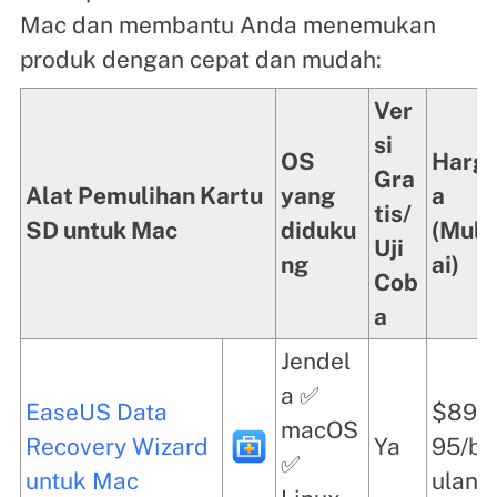
Mac dan membantu Anda menemukan
produk dengan cepat dan mudah:
Ver
si
OS
Harg
Gra
Alat Pemulihan Kartu
yang
a
tis/
SD untuk Mac
diduku
(Mul
Uji
ng
ai)
Cob
a
Jendel
a ✅
EaseUS Data
$89,
macOS
Recovery Wizard
Ya
95/b
✅
untuk Mac
ulan