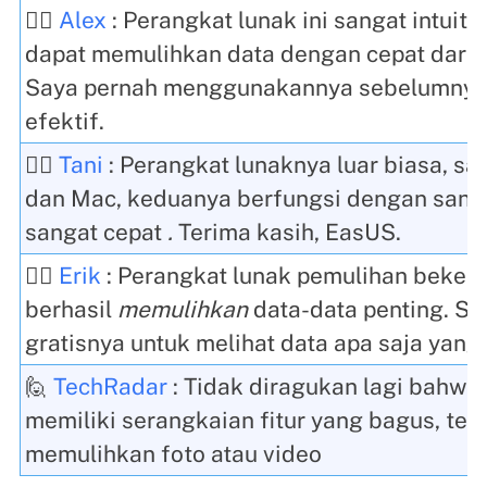
🙋‍♂️
Alex
: Perangkat lunak ini sangat intuit
dapat memulihkan data dengan cepat dari 
Saya pernah menggunakannya sebelumnya
efektif.
🙋‍♂️
Tani
: Perangkat lunaknya luar biasa, 
dan Mac, keduanya berfungsi dengan sang
sangat cepat
.
Terima kasih, EasUS.
🙋‍♀️
Erik
: Perangkat lunak pemulihan bekerj
berhasil
memulihkan
data-data penting. Sa
gratisnya untuk melihat data apa saja yan
🙋
TechRadar
: Tidak diragukan lagi bahw
memiliki serangkaian fitur yang bagus, te
memulihkan foto atau video