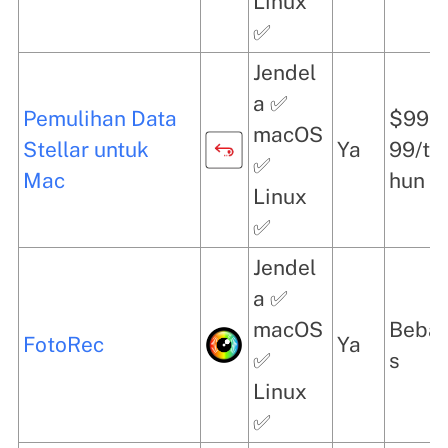
Linux
✅
Jendel
a ✅
Pemulihan Data
$99,
macOS
Stellar untuk
Ya
99/ta
✅
Mac
hun
Linux
✅
Jendel
a ✅
macOS
Beba
FotoRec
Ya
✅
s
Linux
✅