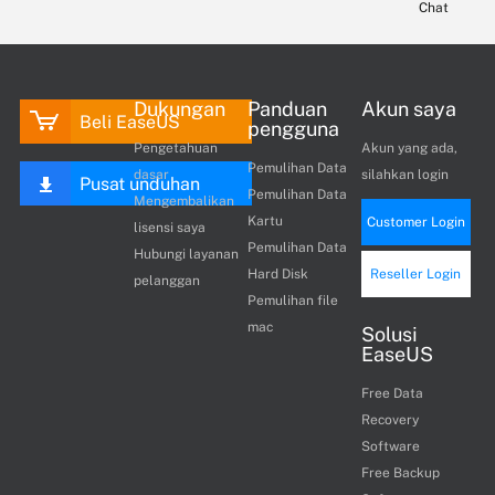
Chat
Dukungan
Panduan
Akun saya
Beli EaseUS
pengguna
Pengetahuan
Akun yang ada,
Pemulihan Data
dasar
silahkan login
Pusat unduhan
Pemulihan Data
Mengembalikan
Kartu
Customer Login
lisensi saya
Pemulihan Data
Hubungi layanan
Hard Disk
Reseller Login
pelanggan
Pemulihan file
mac
Solusi
EaseUS
Free Data
Recovery
Software
Free Backup