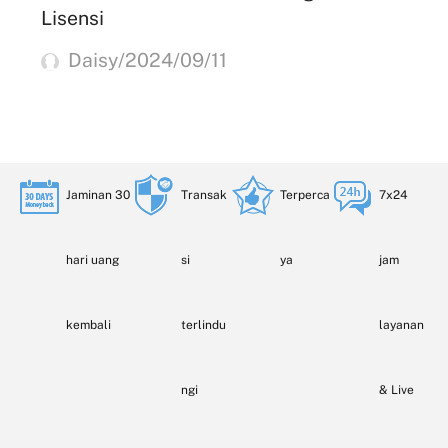
Lisensi
Daisy/2024/09/11
Jaminan 30
Transak
Terperca
7x24
hari uang
si
ya
jam
kembali
terlindu
layanan
ngi
& Live