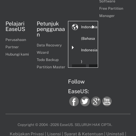
Software
Free Partition
Manager
Pelajari
Petunjuk
Indonesia
EaseUS
penggunaa
n
(Bahasa
Perusahaan
Data Recovery
Partner
Indonesia
Wizard
Hubungi kami
Todo Backup
)
Partition Master
Follow
EaseUS:
fac
twi
goo
you
Copyright ©
2004 - 2026
EaseUS. SELURUH HAK CIPTA.
Kebijakan Privasi
|
Lisensi
|
Syarat & Ketentuan
|
Uninstall
|