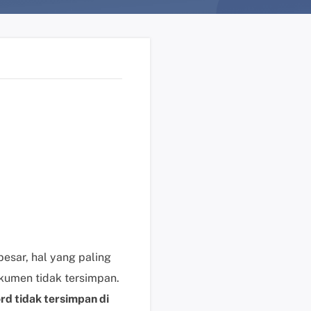
n
?
D
u
k
u
n
g
a
n
t
e
k
n
i
esar, hal yang paling
s
umen tidak tersimpan.
K
rd tidak tersimpan di
l