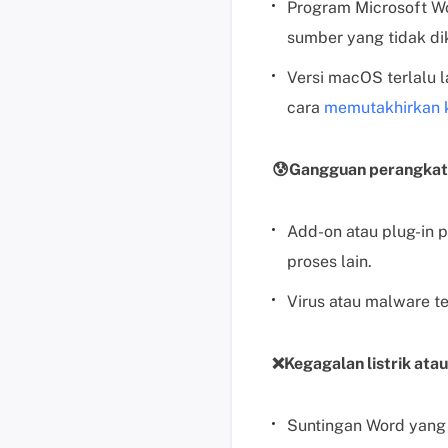
Program Microsoft Wor
sumber yang tidak di
Versi macOS terlalu l
cara
memutakhirkan
😰Gangguan perangkat l
Add-on atau plug-in 
proses lain.
Virus atau malware t
❌Kegagalan listrik ata
Suntingan Word yang 