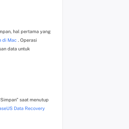
b
a
y
a
r
mpan, hal pertama yang
P
 di Mac
. Operasi
e
san data untuk
r
m
i
n
t
a
a
n
 Simpan" saat menutup
P
aseUS Data Recovery
r
a
P