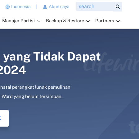
n
Indonesia
|
Akun saya
g
Manajer Partisi
Backup & Restore
Partners
i
n
g
i
n
 yang Tidak Dapat
a
 2024
n
d
a
nstal perangkat lunak pemulihan
t
a
 Word yang belum tersimpan.
n
y
C
a
k
a