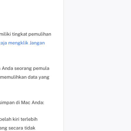
e
n
j
u
a
liki tingkat pemulihan
l
gaja mengklik Jangan
a
n
M
e
ka Anda seorang pemula
m
k memulihkan data yang
u
l
a
i
rsimpan di Mac Anda:
c
h
lah kiri terlebih
a
ang secara tidak
t