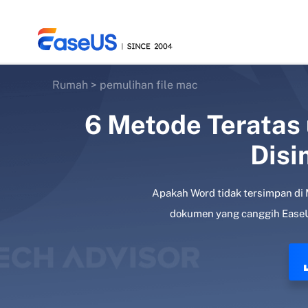
Rumah
>
pemulihan file mac
6 Metode Teratas
EaseUS
Disi
Apakah Word tidak tersimpan di
dokumen yang canggih EaseU