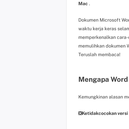
Mac
.
Dokumen Microsoft Wor
waktu kerja keras selam
memperkenalkan cara-c
memulihkan dokumen W
Teruslah membaca!
Mengapa Word 
Kemungkinan alasan me
❎Ketidakcocokan versi 