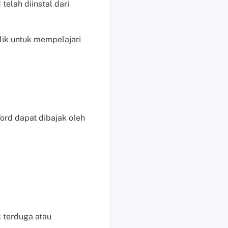
telah diinstal dari
i
s
u
Klik untuk mempelajari
n
t
u
k
p
e
ord dapat dibajak oleh
n
g
g
u
n
a
b
e
 terduga atau
r