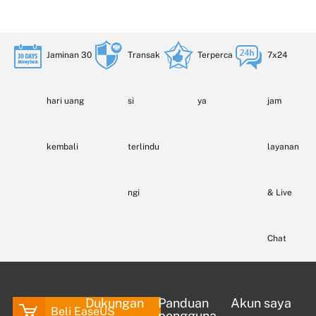
Jaminan 30
Transak
Terperca
7x24
hari uang
si
ya
jam
kembali
terlindu
layanan
ngi
& Live
Chat
Dukungan
Panduan
Akun saya
Beli EaseUS
pengguna