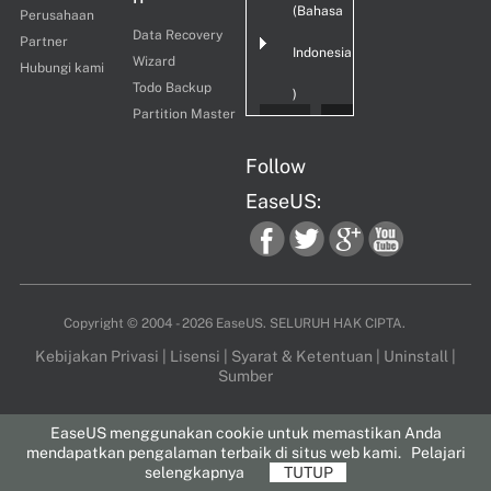
(Bahasa
Perusahaan
Data Recovery
Partner
Indonesia
Wizard
Hubungi kami
Todo Backup
)
Partition Master
Follow
EaseUS:
fac
twi
goo
you
Copyright ©
2004 - 2026
EaseUS. SELURUH HAK CIPTA.
Kebijakan Privasi
|
Lisensi
|
Syarat & Ketentuan
|
Uninstall
|
Sumber
ebo
tter
gle
tub
EaseUS menggunakan cookie untuk memastikan Anda
mendapatkan pengalaman terbaik di situs web kami.
Pelajari
selengkapnya
TUTUP