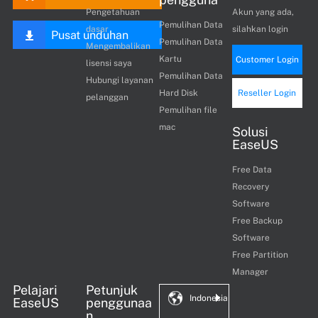
Pengetahuan
Akun yang ada,
Pemulihan Data
dasar
silahkan login
Pusat unduhan
Pemulihan Data
Mengembalikan
Kartu
Customer Login
lisensi saya
Pemulihan Data
Hubungi layanan
Hard Disk
Reseller Login
pelanggan
Pemulihan file
mac
Solusi
EaseUS
Free Data
Recovery
Software
Free Backup
Software
Free Partition
Manager
Pelajari
Petunjuk
Indonesia
EaseUS
penggunaa
n