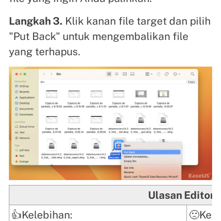
Langkah 3.
Klik kanan file target dan pilih
"Put Back" untuk mengembalikan file
yang terhapus.
Ulasan Editor
👍Kelebihan:
🙁Kek