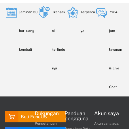
Jaminan 30
Transak
Terperca
7x24
hari uang
si
ya
jam
kembali
terlindu
layanan
ngi
& Live
Chat
Dukungan
Panduan
Akun saya
Beli EaseUS
pengguna
Pengetahuan
Akun yang ada,
Pemulihan Data