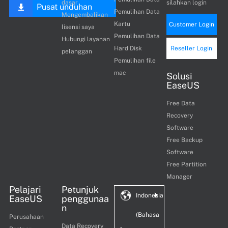
dasar
silahkan login
Pusat unduhan
Pemulihan Data
Mengembalikan
Kartu
Customer Login
lisensi saya
Pemulihan Data
Hubungi layanan
Hard Disk
Reseller Login
pelanggan
Pemulihan file
mac
Solusi
EaseUS
Free Data
Recovery
Software
Free Backup
Software
Free Partition
Manager
Pelajari
Petunjuk
Indonesia
EaseUS
penggunaa
n
(Bahasa
Perusahaan
Data Recovery