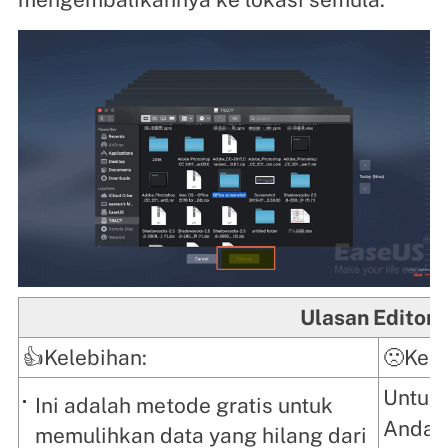
Ulasan Editor
👍Kelebihan:
🙁Kek
Untuk
Ini adalah metode gratis untuk
Anda 
memulihkan data yang hilang dari