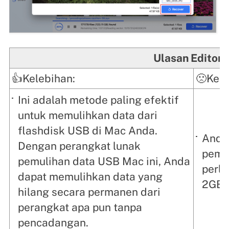
Ulasan Editor
👍Kelebihan:
🙁Kek
Ini adalah metode paling efektif
untuk memulihkan data dari
flashdisk USB di Mac Anda.
Anda
Dengan perangkat lunak
pemb
pemulihan data USB Mac ini, Anda
perlu
dapat memulihkan data yang
2GB 
hilang secara permanen dari
perangkat apa pun tanpa
pencadangan.