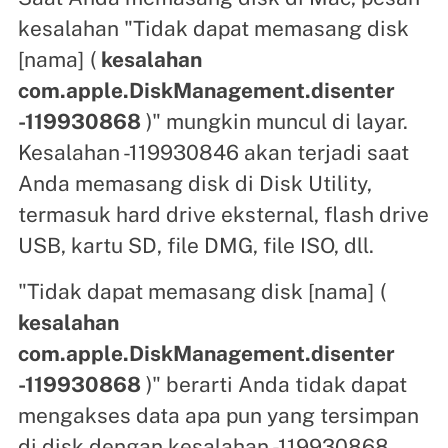
kesalahan "Tidak dapat memasang disk
[nama] (
kesalahan
com.apple.DiskManagement.disenter
-119930868
)" mungkin muncul di layar.
Kesalahan -119930846 akan terjadi saat
Anda memasang disk di Disk Utility,
termasuk hard drive eksternal, flash drive
USB, kartu SD, file DMG, file ISO, dll.
"Tidak dapat memasang disk [nama] (
kesalahan
com.apple.DiskManagement.disenter
-119930868
)" berarti Anda tidak dapat
mengakses data apa pun yang tersimpan
di disk dengan kesalahan -119930868,