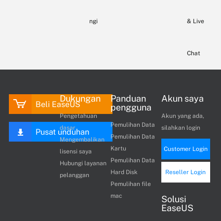
ngi
& Live
Chat
Dukungan
Panduan
Akun saya
Beli EaseUS
pengguna
Pengetahuan
Akun yang ada,
Pemulihan Data
dasar
silahkan login
Pusat unduhan
Pemulihan Data
Mengembalikan
Kartu
Customer Login
lisensi saya
Pemulihan Data
Hubungi layanan
Hard Disk
Reseller Login
pelanggan
Pemulihan file
mac
Solusi
EaseUS