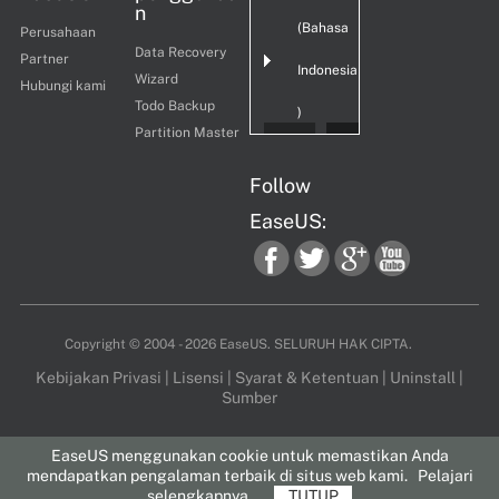
n
(Bahasa
Perusahaan
Data Recovery
Partner
Indonesia
Wizard
Hubungi kami
Todo Backup
)
Partition Master
Follow
EaseUS:
fac
twi
goo
you
Copyright ©
2004 - 2026
EaseUS. SELURUH HAK CIPTA.
Kebijakan Privasi
|
Lisensi
|
Syarat & Ketentuan
|
Uninstall
|
Sumber
ebo
tter
gle
tub
EaseUS menggunakan cookie untuk memastikan Anda
mendapatkan pengalaman terbaik di situs web kami.
Pelajari
selengkapnya
TUTUP