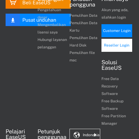
Beli EaseUS
pengguna
Pengetahuan
Akun yang ada,
Pemulihan Data
dasar
silahkan login
Pusat unduhan
Pemulihan Data
Mengembalikan
Kartu
Customer Login
lisensi saya
Pemulihan Data
Hubungi layanan
Hard Disk
Reseller Login
pelanggan
Pemulihan file
mac
Solusi
EaseUS
Free Data
Recovery
Software
Free Backup
Software
Free Partition
Manager
Pelajari
Petunjuk
Indonesia
EaseUS
penggunaa