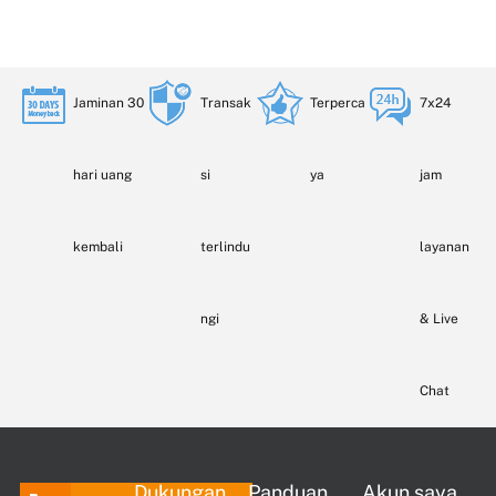
Jaminan 30
Transak
Terperca
7x24
hari uang
si
ya
jam
kembali
terlindu
layanan
ngi
& Live
Chat
Dukungan
Panduan
Akun saya