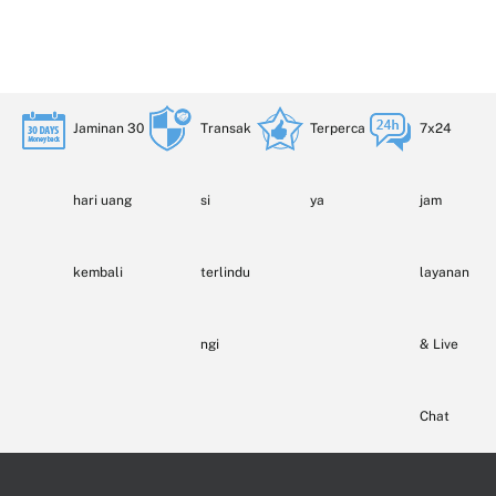
Jaminan 30
Transak
Terperca
7x24
hari uang
si
ya
jam
kembali
terlindu
layanan
ngi
& Live
Chat