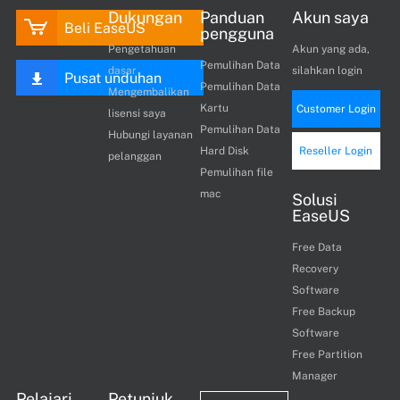
Dukungan
Panduan
Akun saya
Beli EaseUS
pengguna
Pengetahuan
Akun yang ada,
Pemulihan Data
dasar
silahkan login
Pusat unduhan
Pemulihan Data
Mengembalikan
Kartu
Customer Login
lisensi saya
Pemulihan Data
Hubungi layanan
Hard Disk
Reseller Login
pelanggan
Pemulihan file
mac
Solusi
EaseUS
Free Data
Recovery
Software
Free Backup
Software
Free Partition
Manager
Pelajari
Petunjuk