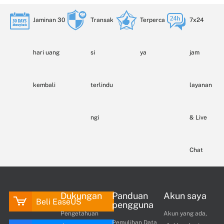
Jaminan 30
Transak
Terperca
7x24
hari uang
si
ya
jam
kembali
terlindu
layanan
ngi
& Live
Chat
Dukungan
Panduan
Akun saya
Beli EaseUS
pengguna
Pengetahuan
Akun yang ada,
Pemulihan Data