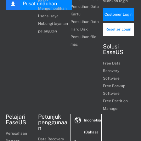
dasar
silahkan login
Pusat unduhan
Pemulihan Data
Mengembalikan
Kartu
Customer Login
lisensi saya
Pemulihan Data
Hubungi layanan
Hard Disk
Reseller Login
pelanggan
Pemulihan file
mac
Solusi
EaseUS
Free Data
Recovery
Software
Free Backup
Software
Free Partition
Manager
Pelajari
Petunjuk
Indonesia
EaseUS
penggunaa
n
(Bahasa
Perusahaan
Data Recovery