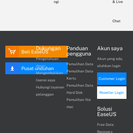
ngi
& Live
Chat
Dukungan
Panduan
Akun saya
Beli EaseUS
pengguna
Pengetahuan
Akun yang ada,
Pemulihan Data
dasar
silahkan login
Pusat unduhan
Pemulihan Data
Mengembalikan
Kartu
Customer Login
lisensi saya
Pemulihan Data
Hubungi layanan
Hard Disk
Reseller Login
pelanggan
Pemulihan file
mac
Solusi
EaseUS
Free Data
Recovery