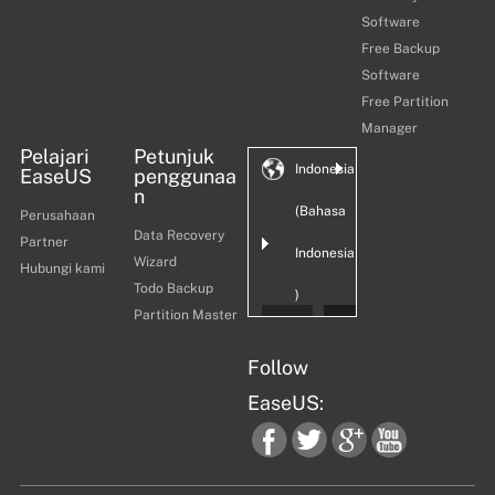
Software
Free Backup
Software
Free Partition
Manager
Pelajari
Petunjuk
Indonesia
EaseUS
penggunaa
n
(Bahasa
Perusahaan
Data Recovery
Partner
Indonesia
Wizard
Hubungi kami
Todo Backup
)
Partition Master
Follow
EaseUS:
fac
twi
goo
you