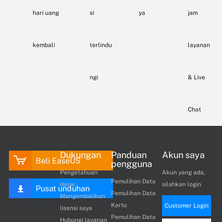
hari uang
si
ya
jam
kembali
terlindu
layanan
ngi
& Live
Chat
Dukungan
Panduan
Akun saya
Beli EaseUS
pengguna
Pengetahuan
Akun yang ada,
Pemulihan Data
dasar
silahkan login
Pusat unduhan
Pemulihan Data
Mengembalikan
Kartu
Customer Login
lisensi saya
Pemulihan Data
Hubungi layanan