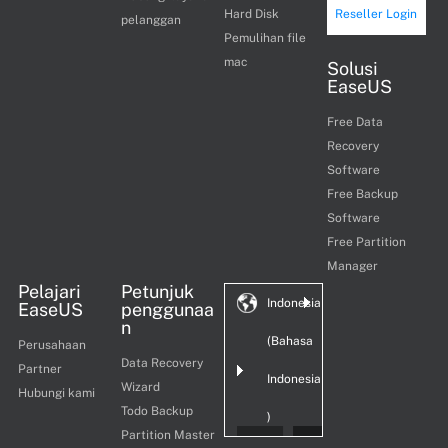
Hard Disk
Reseller Login
pelanggan
Pemulihan file
mac
Solusi
EaseUS
Free Data
Recovery
Software
Free Backup
Software
Free Partition
Manager
Pelajari
Petunjuk
Indonesia
EaseUS
penggunaa
n
(Bahasa
Perusahaan
Data Recovery
Partner
Indonesia
Wizard
Hubungi kami
Todo Backup
)
Partition Master