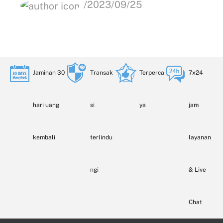
/2023/09/25
Jaminan 30
Transak
Terperca
7x24
hari uang
si
ya
jam
kembali
terlindu
layanan
ngi
& Live
Chat