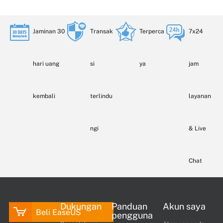
Jaminan 30
Transak
Terperca
7x24
hari uang
si
ya
jam
kembali
terlindu
layanan
ngi
& Live
Chat
Dukungan
Panduan
Akun saya
Beli EaseUS
pengguna