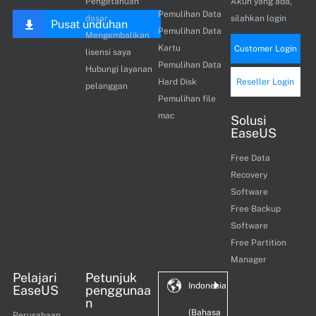
Pengetahuan
Akun yang ada,
Pemulihan Data
dasar
silahkan login
Pusat unduhan
Pemulihan Data
Mengembalikan
Kartu
Customer Login
lisensi saya
Pemulihan Data
Hubungi layanan
Hard Disk
Reseller Login
pelanggan
Pemulihan file
mac
Solusi
EaseUS
Free Data
Recovery
Software
Free Backup
Software
Free Partition
Manager
Pelajari
Petunjuk
Indonesia
EaseUS
penggunaa
n
(Bahasa
Perusahaan