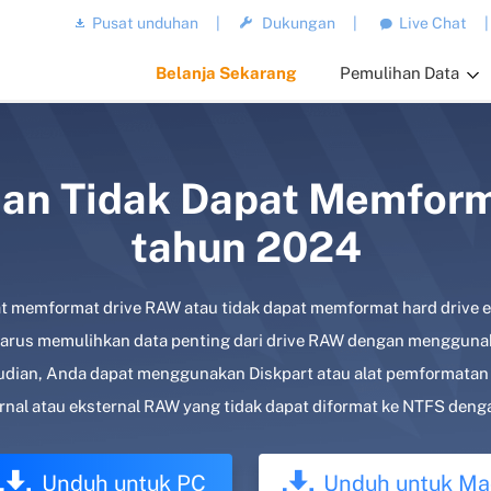
Pusat unduhan
|
Dukungan
|
Live Chat
|
Belanja Sekarang
Pemulihan Data
ahan Tidak Dapat Memform
tahun 2024
pat memformat drive RAW atau tidak dapat memformat hard drive 
harus memulihkan data penting dari drive RAW dengan mengguna
dian, Anda dapat menggunakan Diskpart atau alat pemformatan
ernal atau eksternal RAW yang tidak dapat diformat ke NTFS den
Unduh untuk PC
Unduh untuk Ma