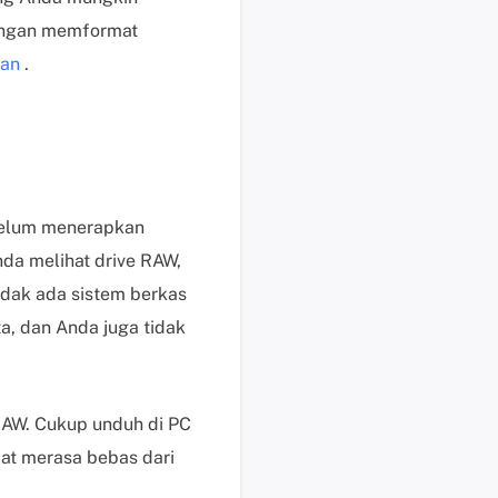
i
dengan memformat
k
tan
.
d
i
s
i
n
i
belum menerapkan
B
a
nda melihat drive RAW,
n
tidak ada sistem berkas
t
a, dan Anda juga tidak
u
a
n
t
RAW. Cukup unduh di PC
e
pat merasa bebas dari
k
n