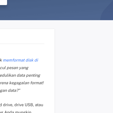
n
?
D
u
k
u
n
g
a
uk
memformat disk di
n
cul pesan yang
t
e
dulikan data penting
k
rena kegagalan format!
n
gan data?"
i
s
K
drive, drive USB, atau
l
ang Anda mungkin