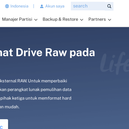
n
Indonesia
|
Akun saya
g
Manajer Partisi
Backup & Restore
Partners
i
n
g
i
n
at Drive Raw pada
a
n
d
a
eksternal RAW. Untuk memperbaiki
t
a
kan perangkat lunak pemulihan data
n
 pihak ketiga untuk memformat hard
y
gan mudah.
a
k
a
c