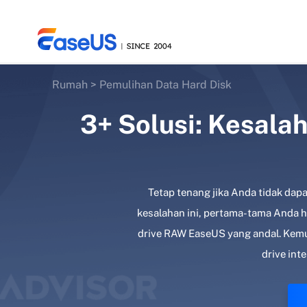
Rumah
>
Pemulihan Data Hard Disk
3+ Solusi: Kesal
EaseUS
Tetap tenang jika Anda tidak da
kesalahan ini, pertama-tama Anda 
drive RAW EaseUS yang andal. Kemu
drive int