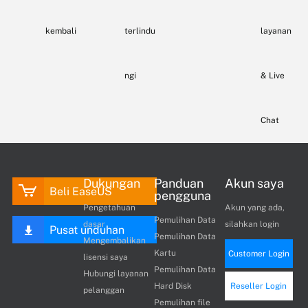
kembali
terlindu
layanan
ngi
& Live
Chat
Dukungan
Panduan
Akun saya
Beli EaseUS
pengguna
Pengetahuan
Akun yang ada,
Pemulihan Data
dasar
silahkan login
Pusat unduhan
Pemulihan Data
Mengembalikan
Kartu
Customer Login
lisensi saya
Pemulihan Data
Hubungi layanan
Hard Disk
Reseller Login
pelanggan
Pemulihan file