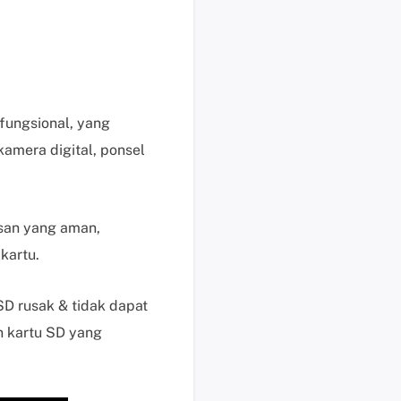
i
k
d
i
s
i
 fungsional, yang
n
amera digital, ponsel
i
B
a
n
asan yang aman,
t
kartu.
u
a
SD rusak & tidak dapat
n
n kartu SD yang
t
e
k
n