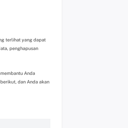
b
a
y
a
r
P
ng terlihat yang dapat
e
 data, penghapusan
r
m
i
n
uk membantu Anda
t
 berikut, dan Anda akan
a
a
n
P
r
a
P