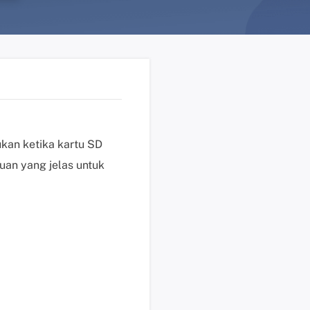
n
?
D
u
k
u
n
g
kan ketika kartu SD
a
uan yang jelas untuk
n
t
e
k
n
i
s
K
l