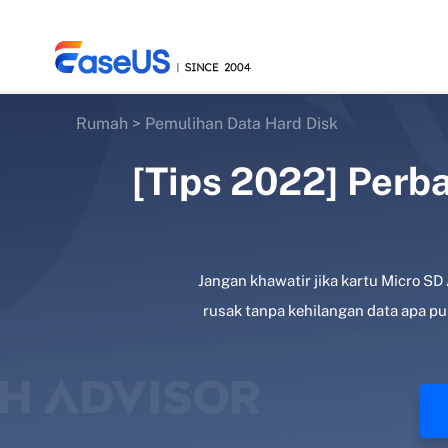
Rumah
>
Pemulihan Data Hard Disk
[Tips 2022] Perb
EaseUS
Jangan khawatir jika kartu Micro SD
rusak tanpa kehilangan data apa pu