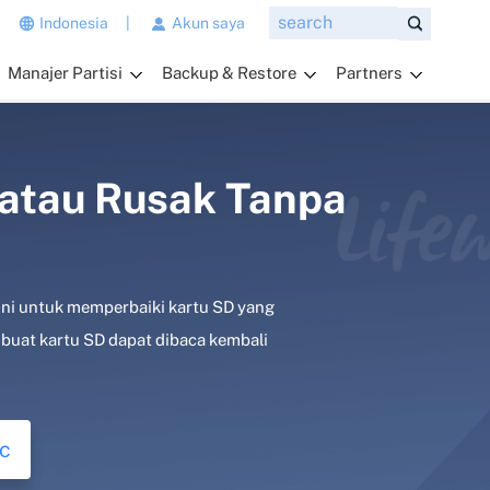
n
Indonesia
|
Akun saya
g
Manajer Partisi
Backup & Restore
Partners
i
n
g
i
n
 atau Rusak Tanpa
a
n
d
a
sini untuk memperbaiki kartu SD yang
t
a
mbuat kartu SD dapat dibaca kembali
n
y
a
k
c
a