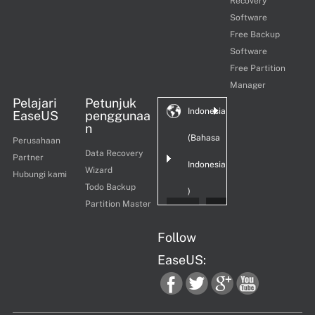
Recovery
Software
Free Backup
Software
Free Partition
Manager
Pelajari
Petunjuk
Indonesia
EaseUS
penggunaa
n
(Bahasa
Perusahaan
Data Recovery
Partner
Indonesia
Wizard
Hubungi kami
Todo Backup
)
Partition Master
Follow
EaseUS:
fac
twi
goo
you