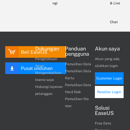
ngi
& Live
Chat
Dukungan
Panduan
Akun saya
Beli EaseUS
pengguna
Pengetahuan
Akun yang ada,
Pemulihan Data
dasar
silahkan login
Pusat unduhan
Pemulihan Data
Mengembalikan
Kartu
Customer Login
lisensi saya
Pemulihan Data
Hubungi layanan
Hard Disk
Reseller Login
pelanggan
Pemulihan file
mac
Solusi
EaseUS
Free Data