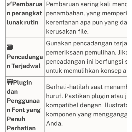
✅Pembarua
Pembaruan sering kali menca
n perangkat
penambahan, yang memperku
lunak rutin
kerentanan apa pun yang da
kerusakan file.
Gunakan pencadangan terjad
🗃️
pemeriksaan pemulihan. Jika 
Pencadanga
pencadangan ini berfungsi s
n Terjadwal
untuk memulihkan konsep arti
🚧Plugin
Berhati-hatilah saat menamba
dan
huruf. Pastikan plugin atau je
Penggunaa
kompatibel dengan Illustrato
n Font yang
komponen yang mengganggu 
Penuh
Anda.
Perhatian