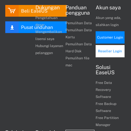
Dukungan
Panduan
Akun saya
Beli EaseUS
pengguna
Pengetahuan
Akun yang ada,
Pemulihan Data
dasar
silahkan login
Pusat unduhan
Pemulihan Data
Mengembalikan
Kartu
Customer Login
lisensi saya
Pemulihan Data
Hubungi layanan
Hard Disk
Reseller Login
pelanggan
Pemulihan file
mac
Solusi
EaseUS
Free Data
Recovery
Software
Free Backup
Software
Free Partition
Manager