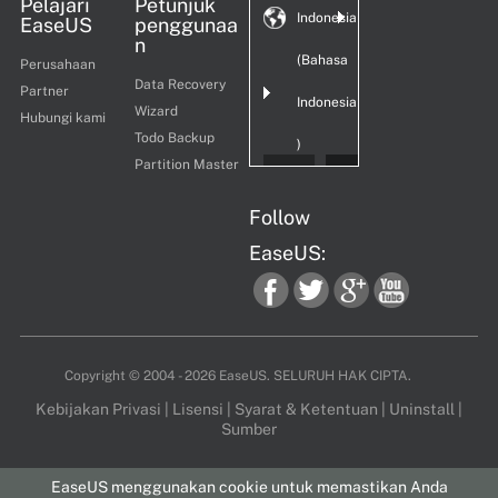
Pelajari
Petunjuk
Indonesia
EaseUS
penggunaa
n
(Bahasa
Perusahaan
Data Recovery
Partner
Indonesia
Wizard
Hubungi kami
Todo Backup
)
Partition Master
Follow
EaseUS:
fac
twi
goo
you
Copyright ©
2004 - 2026
EaseUS. SELURUH HAK CIPTA.
Kebijakan Privasi
|
Lisensi
|
Syarat & Ketentuan
|
Uninstall
|
Sumber
ebo
tter
gle
tub
EaseUS menggunakan cookie untuk memastikan Anda