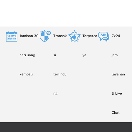
Jaminan 30
Transak
Terperca
7x24
hari uang
si
ya
jam
kembali
terlindu
layanan
ngi
& Live
Chat