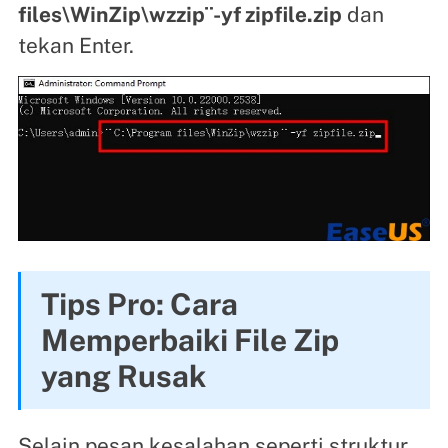
files\WinZip\wzzip¨-yf zipfile.zip
dan
tekan Enter.
Tips Pro: Cara
Memperbaiki File Zip
yang Rusak
Selain pesan kesalahan seperti struktur