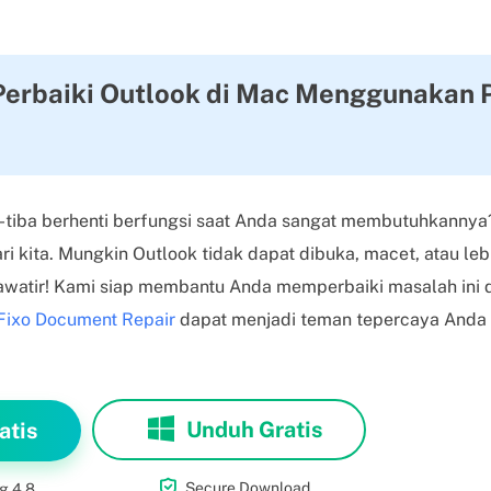
 Perbaiki Outlook di Mac Menggunakan 
-tiba berhenti berfungsi saat Anda sangat membutuhkannya? 
i kita. Mungkin Outlook tidak dapat dibuka, macet, atau lebi
hawatir! Kami siap membantu Anda memperbaiki masalah ini
Fixo Document Repair
dapat menjadi teman tepercaya Anda 
Unduh Gratis
atis

Secure Download
g 4.8