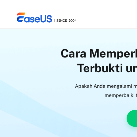
Cara Memperb
EaseUS
Terbukti u
Apakah Anda mengalami ma
memperbaiki O