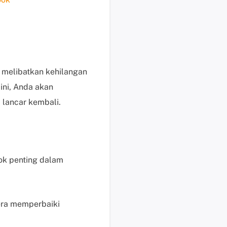
i
k
d
i
s
i
 melibatkan kehilangan
n
ini, Anda akan
i
lancar kembali.
B
a
n
t
u
ok penting dalam
a
n
t
e
era memperbaiki
k
n