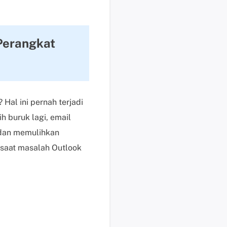
i
s
u
Perangkat
n
t
u
k
p
Hal ini pernah terjadi
e
h buruk lagi, email
n
 dan memulihkan
g
g
saat masalah Outlook
u
n
a
b
e
r