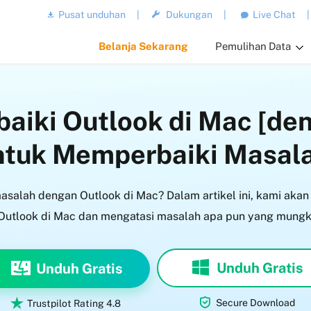
Pusat unduhan
|
Dukungan
|
Live Chat
|
Belanja Sekarang
Pemulihan Data
aiki Outlook di Mac [de
ntuk Memperbaiki Masal
salah dengan Outlook di Mac? Dalam artikel ini, kami aka
utlook di Mac dan mengatasi masalah apa pun yang mungk
Unduh Gratis
Unduh Gratis


Secure Download
Trustpilot Rating 4.8