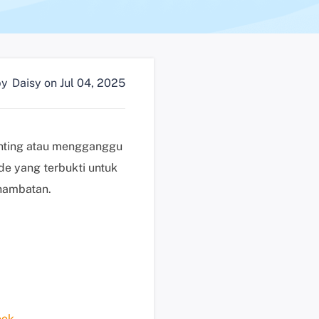
n
?
D
u
by
Daisy
on Jul 04, 2025
k
u
n
g
nting atau mengganggu
a
de yang terbukti untuk
n
hambatan.
t
e
k
n
i
s
K
l
ook