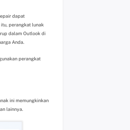
b
a
y
epair dapat
a
 itu, perangkat lunak
r
rup dalam Outlook di
P
harga Anda.
e
r
m
ggunakan perangkat
i
n
t
a
a
n
 lunak ini memungkinkan
P
an lainnya.
r
a
P