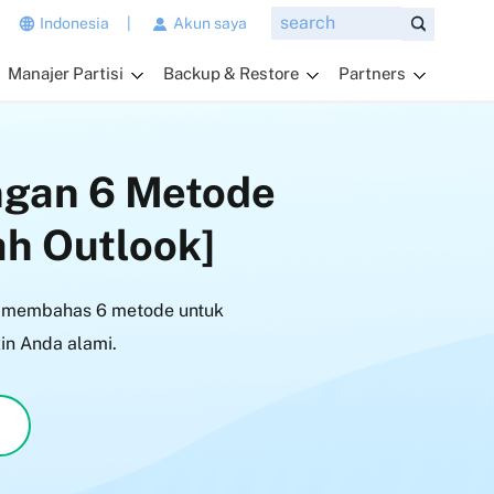
n
Indonesia
|
Akun saya
g
Manajer Partisi
Backup & Restore
Partners
i
n
g
i
ngan 6 Metode
n
a
ah Outlook]
n
d
a
n membahas 6 metode untuk
t
a
in Anda alami.
n
y
a
k
a