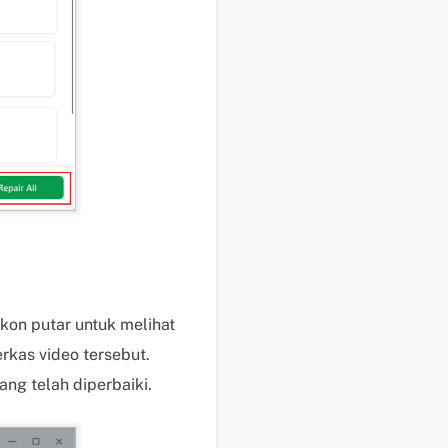
s
e
k
a
r
a
n
g
H
a
r
g
a
kon putar untuk melihat
,
rkas video tersebut.
p
e
ng telah diperbaiki.
r
m