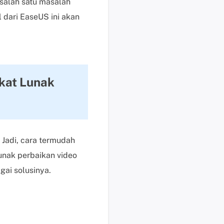
salah satu masalah
i
 dari EaseUS ini akan
k
d
i
s
i
n
kat Lunak
i
B
a
n
t
 Jadi, cara termudah
u
nak perbaikan video
a
gai solusinya.
n
t
e
k
n