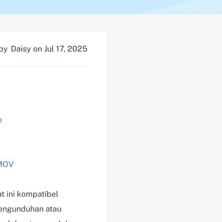
n
?
D
 by
Daisy
on Jul 17, 2025
u
k
u
n
g
a
o
n
t
e
k
 MOV
n
i
s
 ini kompatibel
K
pengunduhan atau
l