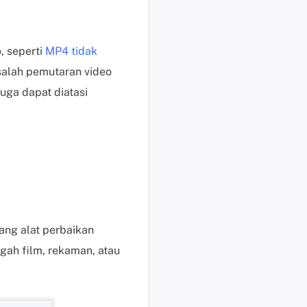
i
s
u
, seperti
MP4 tidak
n
salah pemutaran video
t
ga dapat diatasi
u
k
p
e
n
g
g
u
n
ang alat perbaikan
a
gah film, rekaman, atau
b
e
r