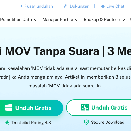
Pusat unduhan
|
Dukungan
|
Live Chat
|
Pemulihan Data
Manajer Partisi
Backup & Restore
 MOV Tanpa Suara | 3 Me
i kesalahan 'MOV tidak ada suara' saat memutar berkas d
tir jika Anda mengalaminya. Artikel ini memberikan 3 solusi
masalah 'MOV tidak ada suara' ini.
Unduh Gratis
Unduh Gratis


Secure Download
Trustpilot Rating 4.8