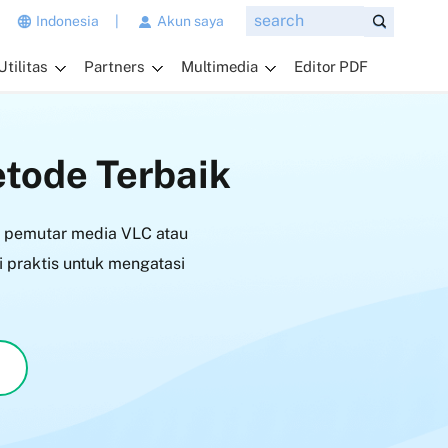
n
Indonesia
|
Akun saya
g
Utilitas
Partners
Multimedia
Editor PDF
i
n
g
i
tode Terbaik
n
a
n
i pemutar media VLC atau
d
a
 praktis untuk mengatasi
t
a
n
y
a
k
a