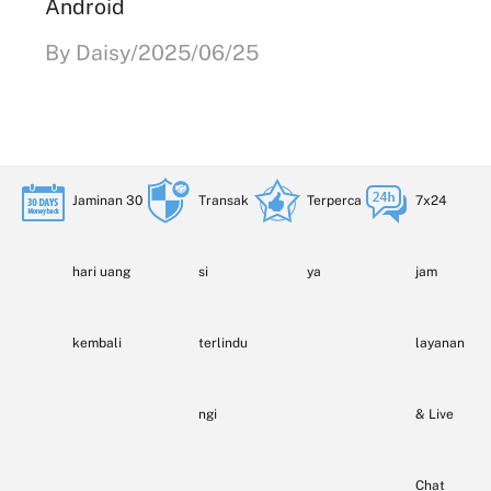
Android
By Daisy/2025/06/25
Jaminan 30
Transak
Terperca
7x24
hari uang
si
ya
jam
kembali
terlindu
layanan
ngi
& Live
Chat