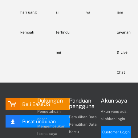
hari uang
si
ya
jam
kembali
terlindu
layanan
ngi
& Live
Chat
Dukungan
Panduan
Akun saya
Beli EaseUS
pengguna
Pengetahuan
Akun yang ada,
Pemulihan Data
dasar
silahkan login
Pusat unduhan
Pemulihan Data
Mengembalikan
Kartu
Customer Login
lisensi saya