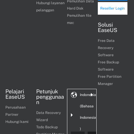
Pemulihan Data
Hubungi layanan
Hard Disk
Reseller Login
pelanggan
Pemulihan file
mac
Solusi
EaseUS
Free Data
Recovery
Software
Free Backup
Software
Free Partition
Manager
Pelajari
Petunjuk
Indonesia
EaseUS
penggunaa
n
(Bahasa
Perusahaan
Data Recovery
Partner
Indonesia
Wizard
Hubungi kami
Todo Backup
)