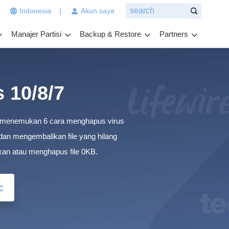
|
Indonesia
|
Akun saya
n
g
Manajer Partisi
Backup & Restore
Partners
i
n
g
i
n
 10/8/7
a
n
kan menemukan 6 cara menghapus virus
d
a
 dan mengembalikan file yang hilang
t
hkan atau menghapus file 0KB.
a
n
y
c
a
k
a