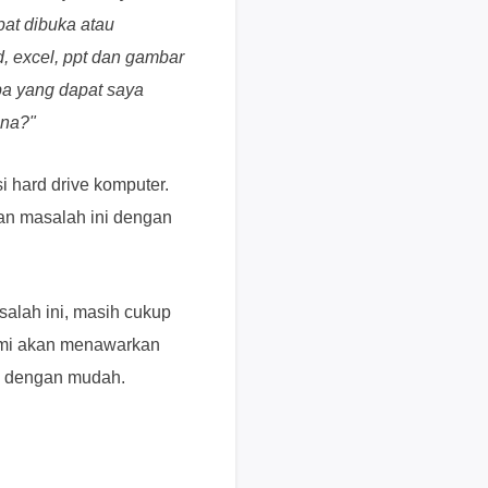
i
pat dibuka atau
s
, excel, ppt dan gambar
u
Apa yang dapat saya
n
ana?"
t
u
k
i hard drive komputer.
p
an masalah ini dengan
e
n
g
g
alah ini, masih cukup
u
ami akan menawarkan
n
te dengan mudah.
a
b
e
r