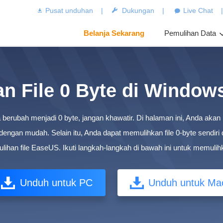
Pusat unduhan
|
Dukungan
|
Live Chat
Belanja Sekarang
Pemulihan Data
an File 0 Byte di Windows
iba berubah menjadi 0 byte, jangan khawatir. Di halaman ini, Anda a
engan mudah. Selain itu, Anda dapat memulihkan file 0-byte sendiri
ihan file EaseUS. Ikuti langkah-langkah di bawah ini untuk memuli
Unduh untuk PC
Unduh untuk Ma