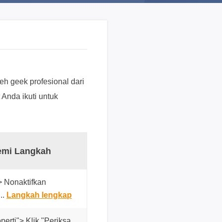
n
?
D
u
k
u
h geek profesional dari
n
 Anda ikuti untuk
g
a
n
t
e
emi Langkah
k
n
i
 Nonaktifkan
s
..
Langkah lengkap
K
l
perti"> Klik "Periksa