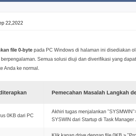
ep 22,2022
an file 0-byte
pada PC Windows di halaman ini disediakan ole
berpengalaman. Semua solusi diuji dan diverifikasi yang dapat
te Anda ke normal.
diterapkan
Pemecahan Masalah Langkah d
Akhiri tugas menjalankan "SYSMWIN">
rus 0KB dari PC
SYSWIN dari Startup di Task Manager .
Klik kanan drive dengan file 0KB > "Pro