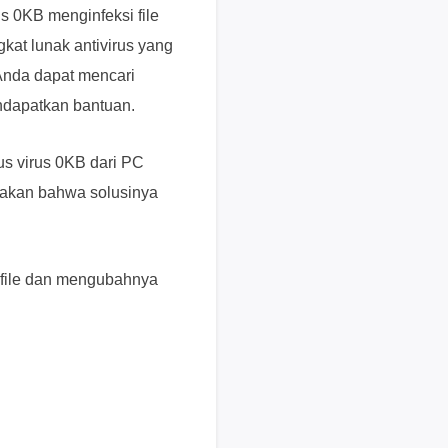
us 0KB menginfeksi file
s
kat lunak antivirus yang
e
k
Anda dapat mencari
a
ndapatkan bantuan.
r
a
 virus 0KB dari PC
n
g
takan bahwa solusinya
H
a
r
 file dan mengubahnya
g
a
,
p
e
r
m