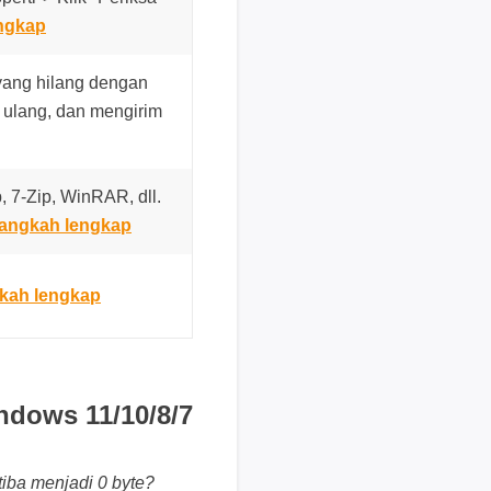
i
ngkap
k
d
yang hilang dengan
i
ulang, dan mengirim
s
i
n
, 7-Zip, WinRAR, dll.
i
angkah lengkap
B
a
n
kah lengkap
t
u
a
n
ndows 11/10/8/7
t
e
k
iba menjadi 0 byte?
n