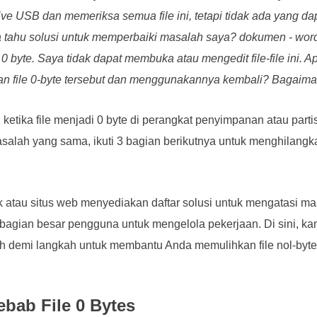
e USB dan memeriksa semua file ini, tetapi tidak ada yang da
tahu solusi untuk memperbaiki masalah saya? dokumen - word
i 0 byte. Saya tidak dapat membuka atau mengedit file-file ini. 
an file 0-byte tersebut dan menggunakannya kembali? Bagaim
ketika file menjadi 0 byte di perangkat penyimpanan atau partis
alah yang sama, ikuti 3 bagian berikutnya untuk menghilangk
atau situs web menyediakan daftar solusi untuk mengatasi mas
agian besar pengguna untuk mengelola pekerjaan. Di sini, k
kah demi langkah untuk membantu Anda memulihkan file nol-by
ebab File 0 Bytes