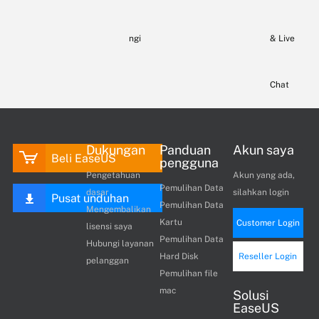
ngi
& Live
Chat
Dukungan
Panduan
Akun saya
Beli EaseUS
pengguna
Pengetahuan
Akun yang ada,
Pemulihan Data
dasar
silahkan login
Pusat unduhan
Pemulihan Data
Mengembalikan
Kartu
Customer Login
lisensi saya
Pemulihan Data
Hubungi layanan
Hard Disk
Reseller Login
pelanggan
Pemulihan file
mac
Solusi
EaseUS