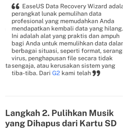
EaseUS Data Recovery Wizard adalah
perangkat lunak pemulihan data
t
profesional yang memudahkan Anda
k
mendapatkan kembali data yang hilang.
t
Ini adalah alat yang praktis dan ampuh
a
bagi Anda untuk memulihkan data dalam
y
berbagai situasi, seperti format, serangan
s
virus, penghapusan file secara tidak
b
ta
sengaja, atau kerusakan sistem yang
b
tiba-tiba. Dari
G2
kami telah
R
y
Langkah 2. Pulihkan Musik
yang Dihapus dari Kartu SD