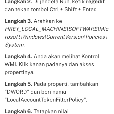
Langkah 2.
Di jendela Run, ketik
regedit
dan tekan tombol Ctrl + Shift + Enter.
Langkah 3.
Arahkan ke
HKEY_LOCAL_MACHINE\SOFTWARE\Mic
rosoft\Windows\CurrentVersion\Policies\
System.
Langkah 4.
Anda akan melihat Kontrol
WMI. Klik kanan padanya dan akses
propertinya.
Langkah 5.
Pada properti, tambahkan
"DWORD" dan beri nama
"LocalAccountTokenFilterPolicy".
Langkah 6.
Tetapkan nilai