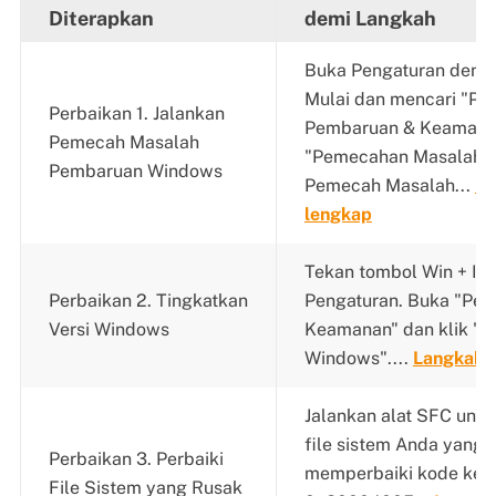
Diterapkan
demi Langkah
Buka Pengaturan den
Mulai dan mencari "Pe
Perbaikan 1. Jalankan
Pembaruan & Keamanan
Pemecah Masalah
"Pemecahan Masalah".
Pembaruan Windows
Pemecah Masalah...
La
lengkap
Tekan tombol Win + I 
Perbaikan 2. Tingkatkan
Pengaturan. Buka "Pe
Versi Windows
Keamanan" dan klik "
Windows"....
Langkah 
Jalankan alat SFC unt
file sistem Anda yang 
Perbaikan 3. Perbaiki
memperbaiki kode kes
File Sistem yang Rusak