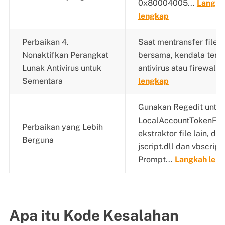
0x80004005...
Langka
lengkap
Perbaikan 4.
Saat mentransfer file m
Nonaktifkan Perangkat
bersama, kendala terb
Lunak Antivirus untuk
antivirus atau firewall..
Sementara
lengkap
Gunakan Regedit untuk
LocalAccountTokenFilt
Perbaikan yang Lebih
ekstraktor file lain, da
Berguna
jscript.dll dan vbscrip
Prompt...
Langkah len
Apa itu Kode Kesalahan