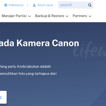
n
Indonesia
|
Akun saya
g
Manajer Partisi
Backup & Restore
Partners
i
n
g
i
n
pada Kamera Canon
a
n
d
a
 Yang perlu Anda lakukan adalah
t
a
mulihkan foto yang terhapus dari
n
y
a
k
c
a