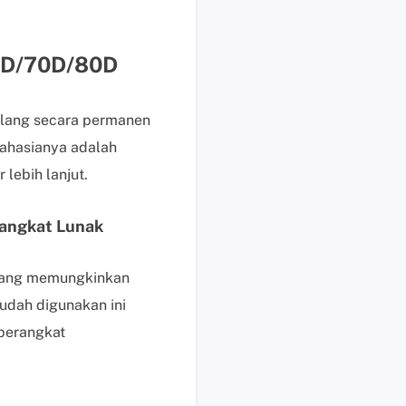
b
a
y
/6D/70D/80D
a
r
P
ilang secara permanen
e
ahasianya adalah
r
lebih lanjut.
m
i
n
rangkat Lunak
t
a
yang memungkinkan
a
udah digunakan ini
n
P
 perangkat
r
a
P