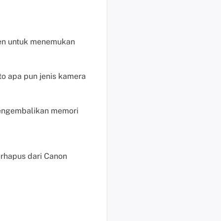
e
n
j
ien untuk menemukan
u
a
l
o apa pun jenis kamera
a
n
M
mengembalikan memori
e
m
u
l
erhapus dari Canon
a
i
c
h
a
t