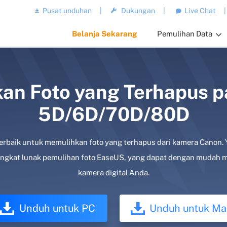
Pusat unduhan
|
Dukungan
|
Live Chat
|
Belanja Sekarang
Pemulihan Data
an Foto yang Terhapus 
5D/6D/70D/80D
terbaik untuk memulihkan foto yang terhapus dari kamera Canon.
gkat lunak pemulihan foto EaseUS, yang dapat dengan mudah me
kamera digital Anda.
Unduh untuk PC
Unduh untuk Ma