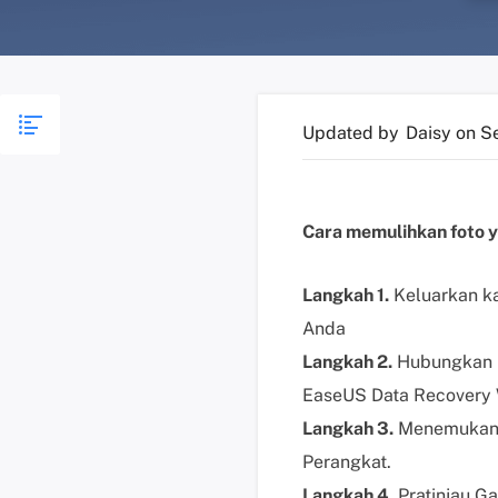
Updated by
Daisy
on S
Cara memulihkan foto y
Langkah 1.
Keluarkan k
Anda
Langkah 2.
Hubungkan k
EaseUS Data Recovery W
Langkah 3.
Menemukan 
Perangkat.
Langkah 4.
Pratinjau G