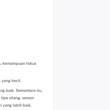
i
s
u
n
t
u
k
p
e
n
uh, kemampuan fokus
g
g
u
 yang kecil.
n
a
g baik. Sementara itu,
b
tipe silang, sensor
e
yang lebih baik.
r