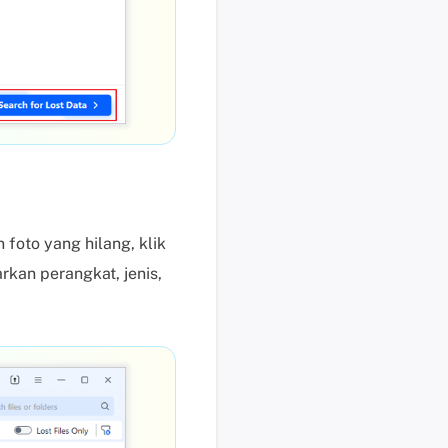
i
n
t
a
a
n
d
a
n
p
 foto yang hilang, klik
e
r
rkan perangkat, jenis,
t
a
n
y
a
a
n