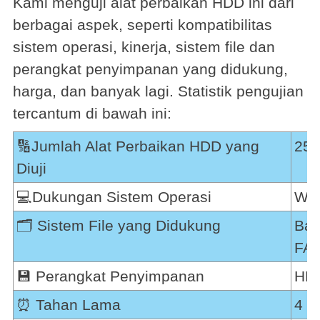
Kami menguji alat perbaikan HDD ini dari
berbagai aspek, seperti kompatibilitas
sistem operasi, kinerja, sistem file dan
perangkat penyimpanan yang didukung,
harga, dan banyak lagi. Statistik pengujian
tercantum di bawah ini:
🔢Jumlah Alat Perbaikan HDD yang
25
Diuji
💻Dukungan Sistem Operasi
Win
🗂️ Sistem File yang Didukung
Bah
FA
💾 Perangkat Penyimpanan
HDD
⏰ Tahan Lama
4 M