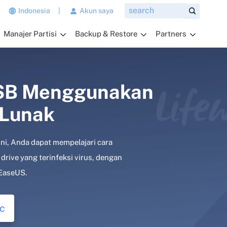
n
Indonesia
|
Akun saya
g
Manajer Partisi
Backup & Restore
Partners
i
n
g
i
n
USB Menggunakan
a
 Lunak
n
d
a
ni, Anda dapat mempelajari cara
t
a
drive yang terinfeksi virus, dengan
n
 EaseUS.
y
a
k
c
a