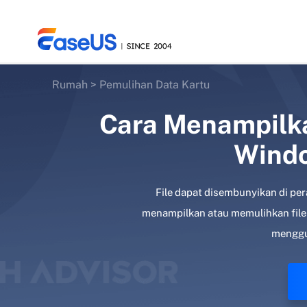
Rumah
>
Pemulihan Data Kartu
Cara Menampilk
EaseUS
Windo
File dapat disembunyikan di pe
menampilkan atau memulihkan file t
menggun