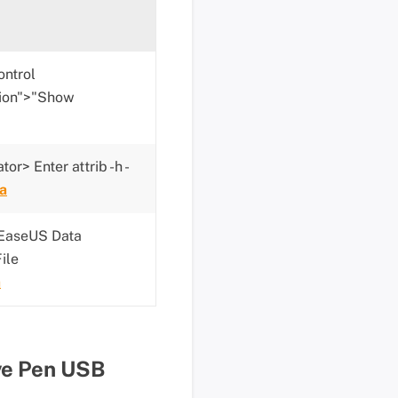
i
k
d
ntrol
i
tion">"Show
s
i
n
i
> Enter attrib -h -
B
a
a
n
EaseUS Data
t
ile
u
a
a
n
t
e
ve Pen USB
k
n