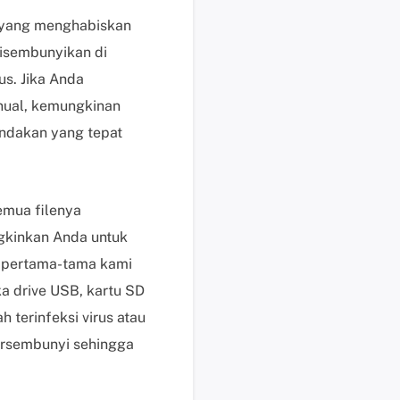
i
e yang menghabiskan
s
disembunyikan di
u
us. Jika Anda
n
t
nual, kemungkinan
u
indakan yang tepat
k
p
e
emua filenya
n
g
kinkan Anda untuk
g
, pertama-tama kami
u
ka drive USB, kartu SD
n
 terinfeksi virus atau
a
b
ersembunyi sehingga
e
r