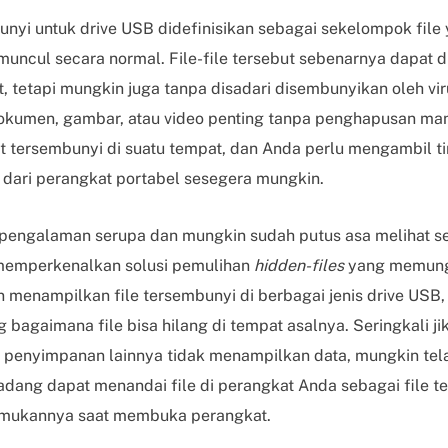
bunyi untuk drive USB didefinisikan sebagai sekelompok fil
 muncul secara normal. File-file tersebut sebenarnya dapat 
 tetapi mungkin juga tanpa disadari disembunyikan oleh vir
okumen, gambar, atau video penting tanpa penghapusan ma
 tersembunyi di suatu tempat, dan Anda perlu mengambil t
 dari perangkat portabel sesegera mungkin.
 pengalaman serupa dan mungkin sudah putus asa melihat s
memperkenalkan solusi pemulihan
hidden-files
yang memung
n menampilkan file tersembunyi di berbagai jenis drive USB
bagaimana file bisa hilang di tempat asalnya. Seringkali ji
 penyimpanan lainnya tidak menampilkan data, mungkin telah
dang dapat menandai file di perangkat Anda sebagai file t
emukannya saat membuka perangkat.