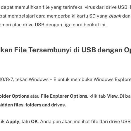
apat memulihkan file yang terinfeksi virus dari drive USB, h
apat mempelajari cara memperbaiki kartu SD yang
blank
dan 
mori atau drive USB dengan tiga cara berikut ini.
lkan File Tersembunyi di USB dengan Op
10/8/7, tekan Windows + E untuk membuka Windows Explore
older Options
atau
File Explorer Options
, klik tab
View.
Di b
dden files, folders and drives.
lik
Apply
, lalu
OK
. Anda pun akan melihat file dari drive USB