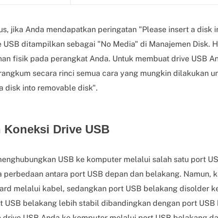
, jika Anda mendapatkan peringatan "Please insert a disk i
e USB ditampilkan sebagai "No Media" di Manajemen Disk. H
han fisik pada perangkat Anda. Untuk membuat drive USB A
rangkum secara rinci semua cara yang mungkin dilakukan u
a disk into removable disk".
 Koneksi Drive USB
nghubungkan USB ke komputer melalui salah satu port US
da perbedaan antara port USB depan dan belakang. Namun, 
rd melalui kabel, sedangkan port USB belakang disolder k
 USB belakang lebih stabil dibandingkan dengan port USB 
 drive USB Anda ke komputer melalui port USB belakang da