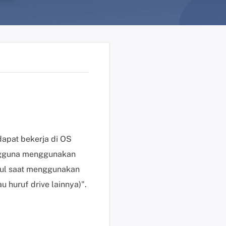
n
?
D
u
k
u
n
g
a
n
t
dapat bekerja di OS
e
ngguna menggunakan
k
cul saat menggunakan
n
u huruf drive lainnya)".
i
s
K
l