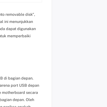
e
n
nto removable disk",
j
u
al ini menunjukkan
a
nda dapat digunakan
l
ntuk memperbaiki
a
n
M
e
m
u
l
a
B di bagian depan.
i
karena port USB depan
c
e motherboard secara
h
bagian depan. Oleh
a
t
n periksa apakah