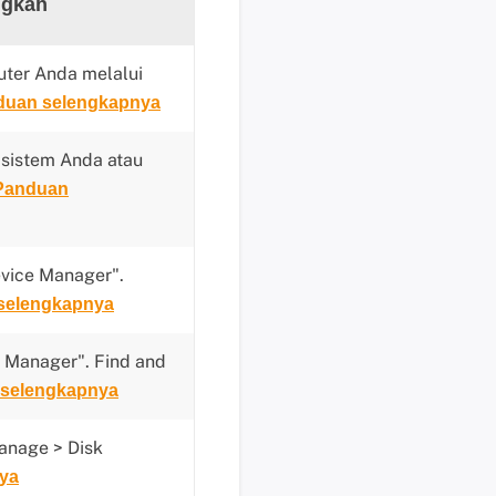
ngkah
b
a
y
ter Anda melalui
a
duan selengkapnya
r
P
 sistem Anda atau
e
Panduan
r
m
i
n
evice Manager".
t
selengkapnya
a
a
e Manager". Find and
n
selengkapnya
P
r
anage > Disk
a
ya
P