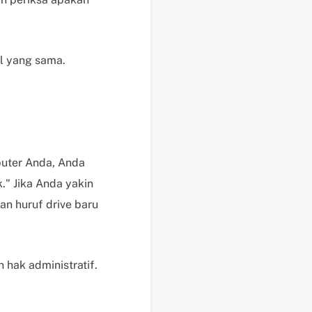
s
e
k
l yang sama.
a
r
a
n
g
H
mputer Anda, Anda
a
r
." Jika Anda yakin
g
kan huruf drive baru
a
,
p
 hak administratif.
e
r
m