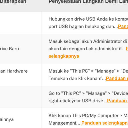
 Diterapkan
Penyelesaian Langkah Demi La
Hubungkan drive USB Anda ke kompu
port USB bagian belakang dan...
Pan
Masuk sebagai akun Administrator di
rive Baru
akun lain dengan hak administratif...
selengkapnya
Scan Hardware
Masuk ke "This PC" > "Manage" > "D
Temukan dan klik kananf...
Panduan 
Go to "This PC" > "Manage" > "Devic
right-click your USB drive...
Panduan 
Klik kanan This PC/My Computer > M
ainnya
Management...
Panduan selengkapn