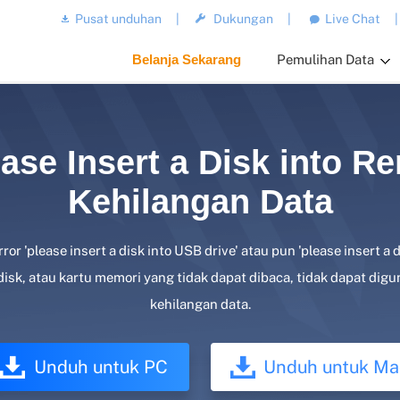
Pusat unduhan
|
Dukungan
|
Live Chat
|
Belanja Sekarang
Pemulihan Data
ease Insert a Disk into R
Kehilangan Data
r 'please insert a disk into USB drive' atau pun 'please insert a di
sk, atau kartu memori yang tidak dapat dibaca, tidak dapat digu
kehilangan data.
Unduh untuk PC
Unduh untuk Ma