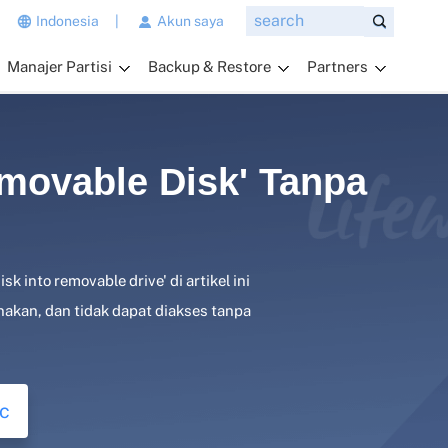
n
Indonesia
|
Akun saya
g
Manajer Partisi
Backup & Restore
Partners
i
n
g
i
n
emovable Disk' Tanpa
a
n
d
a
sk into removable drive' di artikel ini
t
a
nakan, dan tidak dapat diakses tanpa
n
y
a
k
c
a