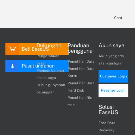
Chat
Dukungan
Panduan
Akun saya
Beli EaseUS
pengguna
Pengetahuan
Akun yang ada,
Pemulihan Data
dasar
silahkan login
Pusat unduhan
Pemulihan Data
Mengembalikan
Kartu
Customer Login
lisensi saya
Pemulihan Data
Hubungi layanan
Hard Disk
Reseller Login
pelanggan
Pemulihan file
mac
Solusi
EaseUS
Free Data
Recovery