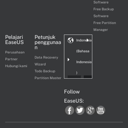
Software
Free Backup
Software
Free Partition
Manager
Pelajari
Petunjuk
Indonesia
EaseUS
penggunaa
n
(Bahasa
Perusahaan
Data Recovery
Partner
Indonesia
Wizard
Hubungi kami
Todo Backup
)
Partition Master
Follow
EaseUS:
fac
twi
goo
you