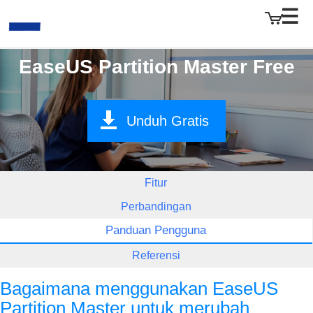
EaseUS Partition Master Free
EaseUS
Unduh Gratis
Fitur
Perbandingan
Panduan Pengguna
Referensi
Bagaimana menggunakan EaseUS
Partition Master untuk merubah