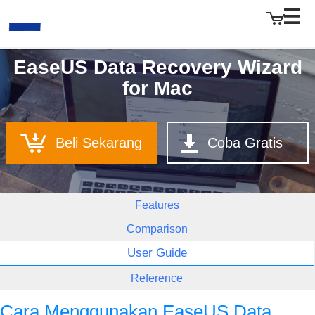
EaseUS Data Recovery Wizard
for Mac
EaseUS
Beli Sekarang
Coba Gratis
Features
Comparison
User Guide
Reference
Cara Menggunakan EaseUS Data