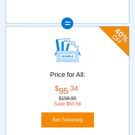
Price for All:
$
.34
95
$158.90
Save $63.56
Beli Sekarang