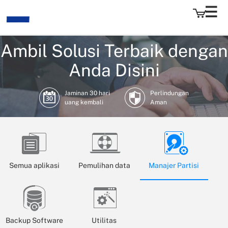
Ambil Solusi Terbaik dengan
Anda Disini
EaseUS
Jaminan 30 hari
Perlindungan
uang kembali
Aman
Semua aplikasi
Pemulihan data
Manajer Partisi
Backup Software
Utilitas