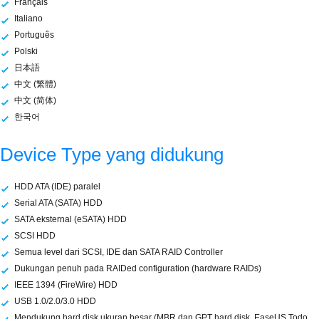
Français
Italiano
Português
Polski
日本語
中文 (繁體)
中文 (简体)
한국어
Device Type yang didukung
HDD ATA (IDE) paralel
Serial ATA (SATA) HDD
SATA eksternal (eSATA) HDD
SCSI HDD
Semua level dari SCSI, IDE dan SATA RAID Controller
Dukungan penuh pada RAIDed configuration (hardware RAIDs)
IEEE 1394 (FireWire) HDD
USB 1.0/2.0/3.0 HDD
Mendukung hard disk ukuran besar (MBR dan GPT hard disk, EaseUS Todo