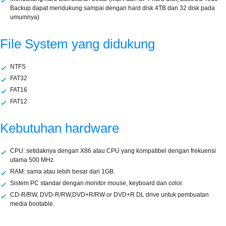
Backup dapat mendukung sampai dengan hard disk 4TB dan 32 disk pada
umumnya)
File System yang didukung
NTFS
FAT32
FAT16
FAT12
Kebutuhan hardware
CPU: setidaknya dengan X86 atau CPU yang kompatibel dengan frekuensi
utama 500 MHz.
RAM: sama atau lebih besar dari 1GB.
Sistem PC standar dengan monitor mouse, keyboard dan color.
CD-R/RW, DVD-R/RW,DVD+R/RW or DVD+R DL drive untuk pembuatan
media bootable.