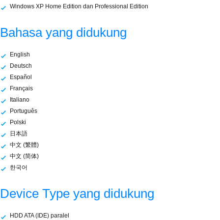
Windows XP Home Edition dan Professional Edition
Bahasa yang didukung
English
Deutsch
Español
Français
Italiano
Português
Polski
日本語
中文 (繁體)
中文 (简体)
한국어
Device Type yang didukung
HDD ATA (IDE) paralel