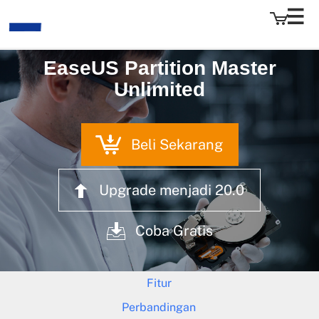
EaseUS Partition Master
Unlimited
EaseUS
Beli Sekarang
Upgrade menjadi
20.0
Coba Gratis
Fitur
Perbandingan