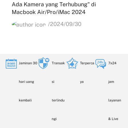
Ada Kamera yang Terhubung" di
Macbook Air/Pro/iMac 2024
/2024/09/30
Jaminan 30
Transak
Terperca
7x24
hari uang
si
ya
jam
kembali
terlindu
layanan
ngi
& Live