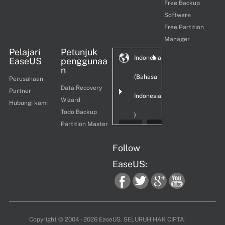
Free Backup
Software
Free Partition
Manager
Pelajari
Petunjuk
Indonesia
EaseUS
penggunaa
n
(Bahasa
Perusahaan
Data Recovery
Partner
Indonesia
Wizard
Hubungi kami
Todo Backup
)
Partition Master
Follow
EaseUS:
fac
twi
goo
you
Copyright ©
2004 - 2026
EaseUS. SELURUH HAK CIPTA.