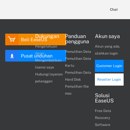
Chat
Dukungan
Panduan
Akun saya
Beli EaseUS
pengguna
Pengetahuan
Akun yang ada,
Pemulihan Data
dasar
silahkan login
Pusat unduhan
Pemulihan Data
Mengembalikan
Kartu
Customer Login
lisensi saya
Pemulihan Data
Hubungi layanan
Hard Disk
Reseller Login
pelanggan
Pemulihan file
mac
Solusi
EaseUS
Free Data
Recovery
Software