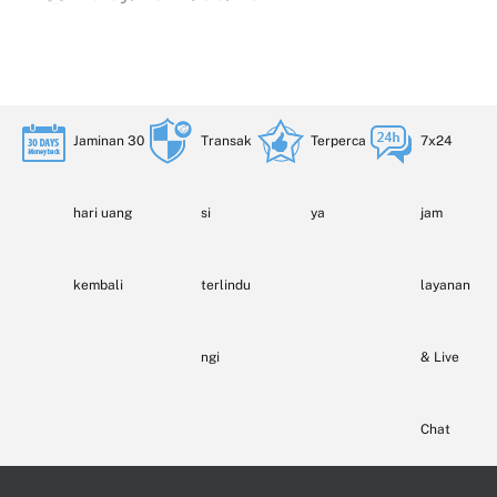
Jaminan 30
Transak
Terperca
7x24
hari uang
si
ya
jam
kembali
terlindu
layanan
ngi
& Live
Chat