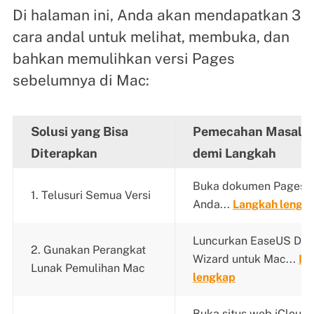
Di halaman ini, Anda akan mendapatkan 3
cara andal untuk melihat, membuka, dan
bahkan memulihkan versi Pages
sebelumnya di Mac:
Solusi yang Bisa
Pemecahan Masalah
Diterapkan
demi Langkah
Buka dokumen Pages y
1. Telusuri Semua Versi
Anda...
Langkah lengk
Luncurkan EaseUS Dat
2. Gunakan Perangkat
Wizard untuk Mac...
La
Lunak Pemulihan Mac
lengkap
Buka situs web iCloud d