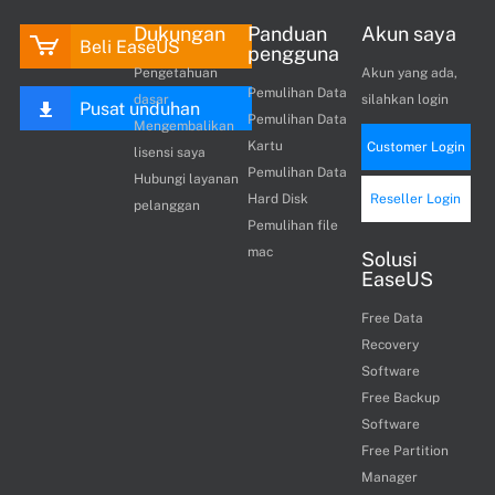
Dukungan
Panduan
Akun saya
Beli EaseUS
pengguna
Pengetahuan
Akun yang ada,
Pemulihan Data
dasar
silahkan login
Pusat unduhan
Pemulihan Data
Mengembalikan
Kartu
Customer Login
lisensi saya
Pemulihan Data
Hubungi layanan
Hard Disk
Reseller Login
pelanggan
Pemulihan file
mac
Solusi
EaseUS
Free Data
Recovery
Software
Free Backup
Software
Free Partition
Manager