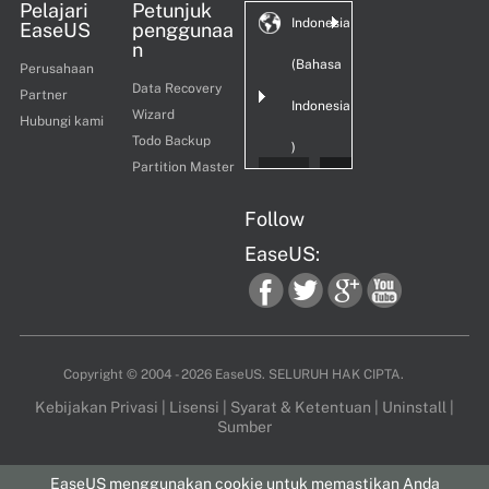
Pelajari
Petunjuk
Indonesia
EaseUS
penggunaa
n
(Bahasa
Perusahaan
Data Recovery
Partner
Indonesia
Wizard
Hubungi kami
Todo Backup
)
Partition Master
Follow
EaseUS:
fac
twi
goo
you
Copyright ©
2004 - 2026
EaseUS. SELURUH HAK CIPTA.
Kebijakan Privasi
|
Lisensi
|
Syarat & Ketentuan
|
Uninstall
|
Sumber
ebo
tter
gle
tub
EaseUS menggunakan cookie untuk memastikan Anda