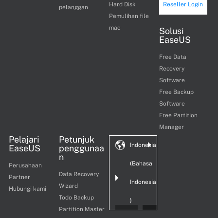
Hard Disk
Reseller Login
pelanggan
Pemulihan file
mac
Solusi
EaseUS
Free Data
Recovery
Software
Free Backup
Software
Free Partition
Manager
Pelajari
Petunjuk
Indonesia
EaseUS
penggunaa
n
(Bahasa
Perusahaan
Data Recovery
Partner
Indonesia
Wizard
Hubungi kami
Todo Backup
)
Partition Master