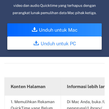
video dan audio Quicktime yang terhapus dengan
perangkat lunak pemulihan data Mac pihak ketiga.
Unduh untuk Mac
Unduh untuk PC
Konten Halaman
Informasi lebih lanj
1. Memulihkan Rekaman
Di Mac Anda, buka /Us
QuickTime yang Belum
pengguna]/Library/...
L