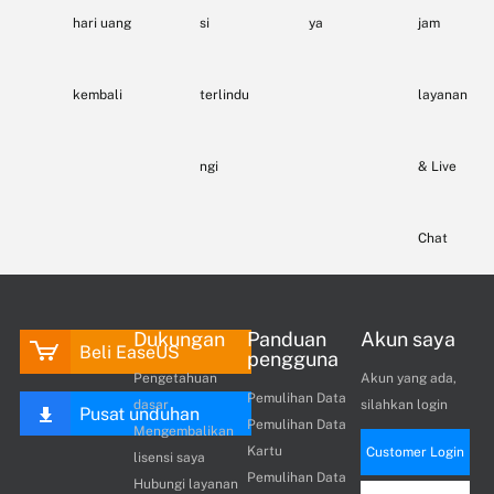
hari uang
si
ya
jam
kembali
terlindu
layanan
ngi
& Live
Chat
Dukungan
Panduan
Akun saya
Beli EaseUS
pengguna
Pengetahuan
Akun yang ada,
Pemulihan Data
dasar
silahkan login
Pusat unduhan
Pemulihan Data
Mengembalikan
Kartu
Customer Login
lisensi saya
Pemulihan Data
Hubungi layanan