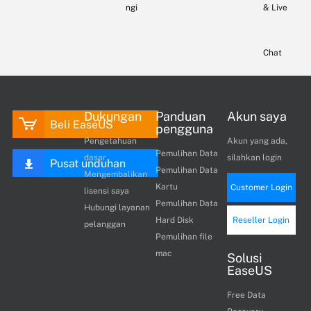
ngi
& Live
Chat
Dukungan
Panduan
Akun saya
Beli EaseUS
pengguna
Pengetahuan
Akun yang ada,
Pemulihan Data
dasar
silahkan login
Pusat unduhan
Pemulihan Data
Mengembalikan
Kartu
Customer Login
lisensi saya
Pemulihan Data
Hubungi layanan
Hard Disk
Reseller Login
pelanggan
Pemulihan file
mac
Solusi
EaseUS
Free Data