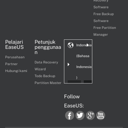
Recovery
Software
Free Backup
Software
Free Partition
Manager
Pelajari
Petunjuk
Indonesia
EaseUS
penggunaa
n
(Bahasa
Perusahaan
Data Recovery
Partner
Indonesia
Wizard
Hubungi kami
Todo Backup
)
Partition Master
Follow
EaseUS:
fac
twi
goo
you