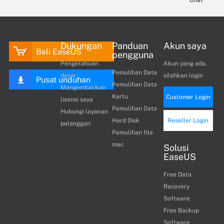
Chat
Dukungan
Panduan
Akun saya
Beli EaseUS
pengguna
Pengetahuan
Akun yang ada,
Pemulihan Data
dasar
silahkan login
Pusat unduhan
Pemulihan Data
Mengembalikan
Kartu
Customer Login
lisensi saya
Pemulihan Data
Hubungi layanan
Hard Disk
Reseller Login
pelanggan
Pemulihan file
mac
Solusi
EaseUS
Free Data
Recovery
Software
Free Backup
Software