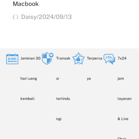
Macbook
Daisy/2024/09/13
Jaminan 30
Transak
Terperca
7x24
hari uang
si
ya
jam
kembali
terlindu
layanan
ngi
& Live