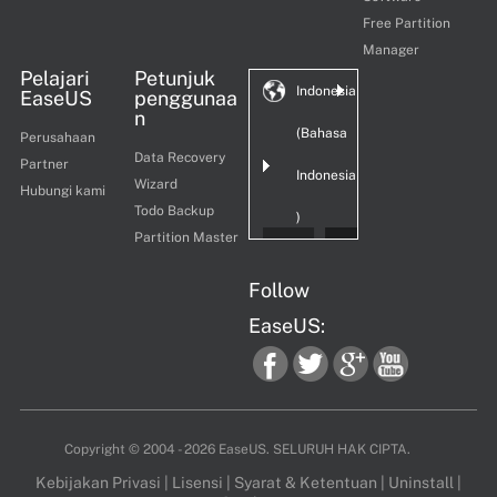
Free Partition
Manager
Pelajari
Petunjuk
Indonesia
EaseUS
penggunaa
n
(Bahasa
Perusahaan
Data Recovery
Partner
Indonesia
Wizard
Hubungi kami
Todo Backup
)
Partition Master
Follow
EaseUS:
fac
twi
goo
you
Copyright ©
2004 - 2026
EaseUS. SELURUH HAK CIPTA.
Kebijakan Privasi
|
Lisensi
|
Syarat & Ketentuan
|
Uninstall
|