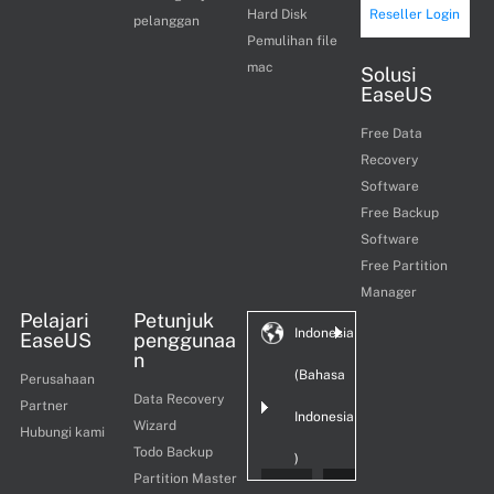
Hard Disk
Reseller Login
pelanggan
Pemulihan file
mac
Solusi
EaseUS
Free Data
Recovery
Software
Free Backup
Software
Free Partition
Manager
Pelajari
Petunjuk
Indonesia
EaseUS
penggunaa
n
(Bahasa
Perusahaan
Data Recovery
Partner
Indonesia
Wizard
Hubungi kami
Todo Backup
)
Partition Master