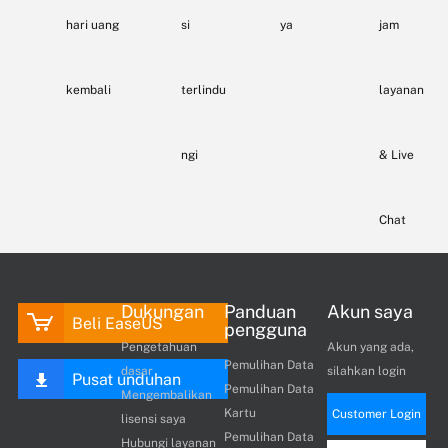
hari uang
si
ya
jam
kembali
terlindu
layanan
ngi
& Live
Chat
Dukungan
Panduan
Akun saya
Beli EaseUS
pengguna
Pengetahuan
Akun yang ada,
Pemulihan Data
dasar
silahkan login
Pusat unduhan
Pemulihan Data
Mengembalikan
Kartu
Customer Login
lisensi saya
Pemulihan Data
Hubungi layanan