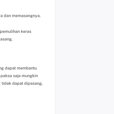
i
s
da dan memasangnya.
u
n
t
 pemulihan keras
u
pasang.
k
p
e
n
g
ang dapat membantu
g
 paksa saja mungkin
u
 tidak dapat dipasang,
n
a
b
e
r