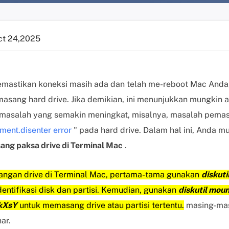
ct 24,2025
mastikan koneksi masih ada dan telah me-reboot Mac Anda, 
asang hard drive. Jika demikian, ini menunjukkan mungkin a
p masalah yang semakin meningkat, misalnya, masalah pema
ent.disenter error
" pada hard drive. Dalam hal ini, Anda 
ng paksa drive di Terminal Mac
.
ngan drive di Terminal Mac, pertama-tama gunakan
diskutil
entifikasi disk dan partisi. Kemudian, gunakan
diskutil mou
skXsY
untuk memasang drive atau partisi tertentu.
masing-ma
ar.