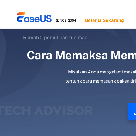
Belanja Sekarang
Rumah
>
pemulihan file mac
Cara Memaksa Mema
EaseUS
Misalkan Anda mengalami masalah
tentang cara memasang paksa dri