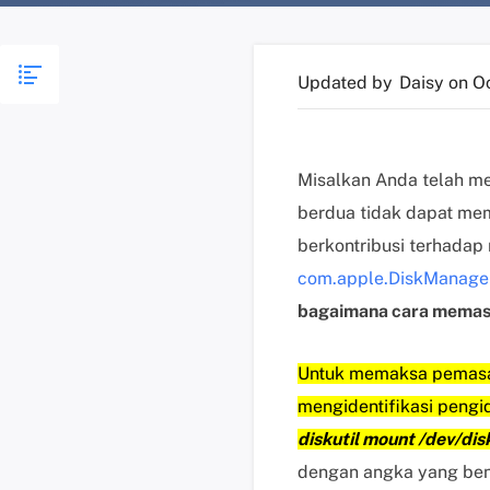
Updated by
Daisy
on O
Misalkan Anda telah me
berdua tidak dapat mem
berkontribusi terhada
com.apple.DiskManagem
bagaimana cara memasa
Untuk memaksa pemasa
mengidentifikasi pengid
diskutil mount /dev/di
dengan angka yang ben