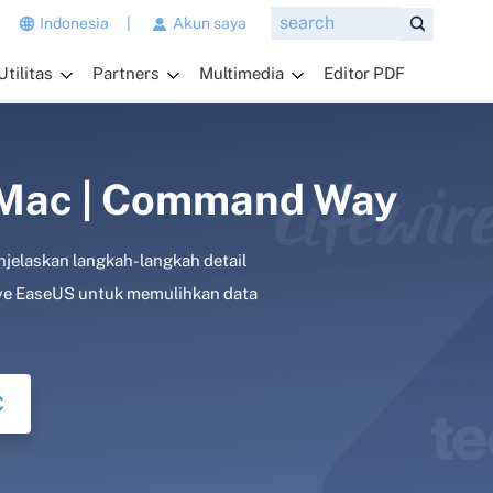
n
Indonesia
|
Akun saya
g
Utilitas
Partners
Multimedia
Editor PDF
i
n
g
i
n
 Mac | Command Way
a
n
jelaskan langkah-langkah detail
d
a
ive EaseUS untuk memulihkan data
t
a
n
y
C
a
k
a