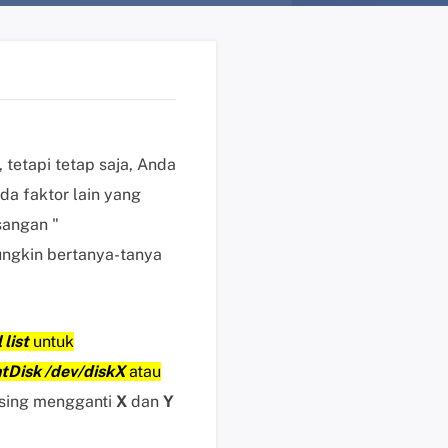
n
?
D
u
k
u
tetapi tetap saja, Anda
n
da faktor lain yang
g
a
sangan "
n
mungkin bertanya-tanya
t
e
k
 list
untuk
n
i
ntDisk /dev/diskX
atau
s
sing mengganti
X
dan
Y
K
l