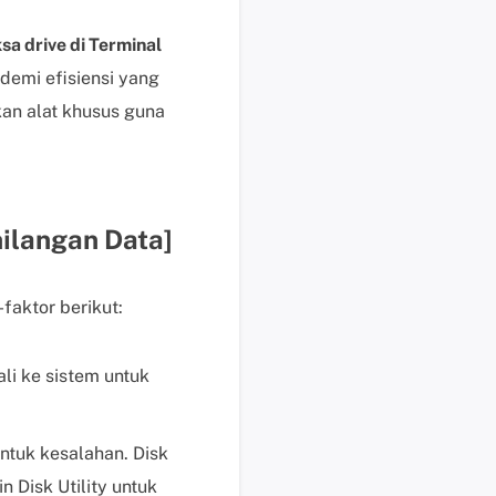
i
k
a drive di Terminal
d
emi efisiensi yang
i
n alat khusus guna
s
i
n
i
B
ilangan Data]
a
n
aktor berikut:
t
u
a
i ke sistem untuk
n
t
e
ntuk kesalahan. Disk
k
n Disk Utility untuk
n