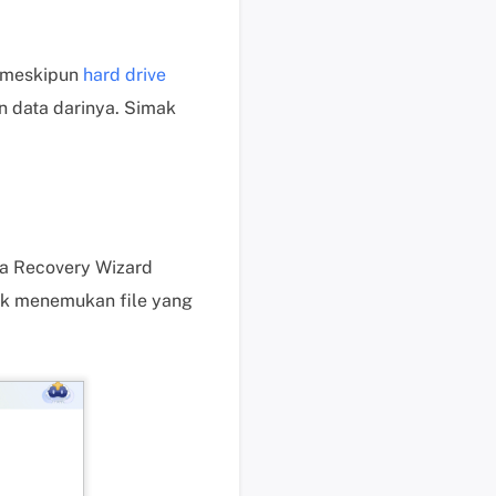
b
a
y
; meskipun
hard drive
a
n data darinya. Simak
r
P
e
r
m
i
ta Recovery Wizard
n
t
ntuk menemukan file yang
a
a
n
P
r
a
P