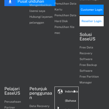
Pusat unduhan
Pemulihan Data
Mengembalikan
Kartu
Customer Login
lisensi saya
Pemulihan Data
Hubungi layanan
Hard Disk
Reseller Login
pelanggan
Pemulihan file
mac
Solusi
EaseUS
Free Data
Recovery
Software
Free Backup
Software
Free Partition
Manager
Pelajari
Petunjuk
Indonesia
EaseUS
penggunaa
n
(Bahasa
Perusahaan
Data Recovery
Partner