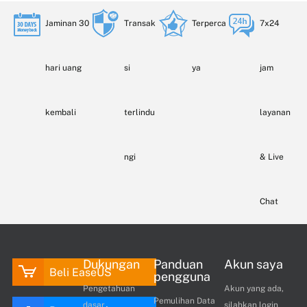
Jaminan 30
Transak
Terperca
7x24
hari uang
si
ya
jam
kembali
terlindu
layanan
ngi
& Live
Chat
Dukungan
Panduan
Akun saya
Beli EaseUS
pengguna
Pengetahuan
Akun yang ada,
Pemulihan Data
dasar
silahkan login