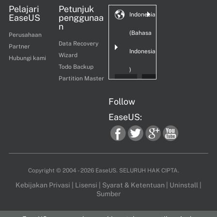
Pelajari
Petunjuk
Indonesia
EaseUS
penggunaa
n
(Bahasa
Perusahaan
Data Recovery
Partner
Indonesia
Wizard
Hubungi kami
Todo Backup
)
Partition Master
Follow
EaseUS:
fac
twi
goo
you
Copyright ©
2004 - 2026
EaseUS. SELURUH HAK CIPTA.
Kebijakan Privasi
|
Lisensi
|
Syarat & Ketentuan
|
Uninstall
|
Sumber
ebo
tter
gle
tub