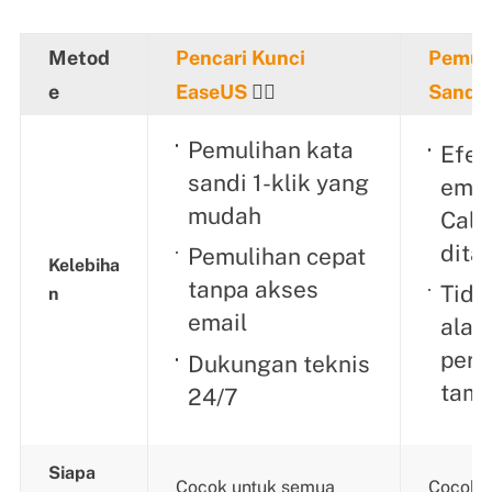
Metod
Pencari Kunci
Pemul
e
EaseUS
👍🏻
Sandi 
Pemulihan kata
Efekt
sandi 1-klik yang
emai
mudah
Call
dita
Pemulihan cepat
Kelebiha
tanpa akses
Tida
n
email
alat
pera
Dukungan teknis
tam
24/7
Siapa
Cocok untuk semua
Cocok 