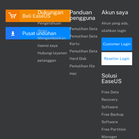
Dukungan
Panduan
Akun saya
Beli EaseUS
pengguna
Pengetahuan
Akun yang ada,
Pemulihan Data
dasar
silahkan login
Pusat unduhan
Pemulihan Data
Mengembalikan
Kartu
Customer Login
lisensi saya
Pemulihan Data
Hubungi layanan
Hard Disk
Reseller Login
pelanggan
Pemulihan file
mac
Solusi
EaseUS
Free Data
Recovery
Software
Free Backup
Software
Free Partition
Manager