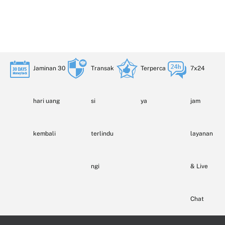
Jaminan 30
Transak
Terperca
7x24
hari uang
si
ya
jam
kembali
terlindu
layanan
ngi
& Live
Chat