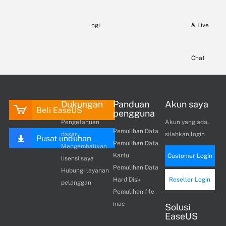
ngi
& Live
Chat
Dukungan
Panduan
Akun saya
Beli EaseUS
pengguna
Pengetahuan
Akun yang ada,
Pemulihan Data
dasar
silahkan login
Pusat unduhan
Pemulihan Data
Mengembalikan
Kartu
Customer Login
lisensi saya
Pemulihan Data
Hubungi layanan
Hard Disk
Reseller Login
pelanggan
Pemulihan file
mac
Solusi
EaseUS