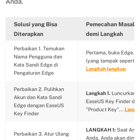
Anda.
Solusi yang Bisa
Pemecahan Masalah
Diterapkan
demi Langkah
Perbaikan 1. Temukan
Pertama, buka Edge. Kl
Nama Pengguna dan
(yang tampak seperti tig
Kata Sandi Edge di
Langkah lengkap
Pengaturan Edge
Perbaikan 2. Pulihkan
Langkah 1.
Luncurkan d
Akun dan Kata Sandi
EaseUS Key Finder di P
Edge dengan EaseUS
"Product Key"...
Langk
Key Finder
LANGKAH 1:
Saat Anda
Perbaikan 3. Atur Ulang
Anda, Anda akan dimi