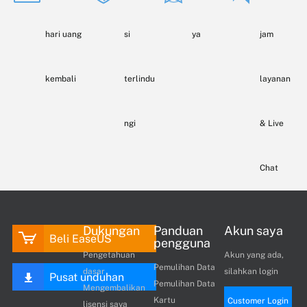
hari uang
si
ya
jam
kembali
terlindu
layanan
ngi
& Live
Chat
Dukungan
Panduan
Akun saya
Beli EaseUS
pengguna
Pengetahuan
Akun yang ada,
Pemulihan Data
dasar
silahkan login
Pusat unduhan
Pemulihan Data
Mengembalikan
Kartu
Customer Login
lisensi saya